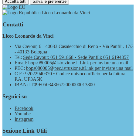
Accetta tutti
Salva le preferenze
Liceo Leonardo da Vinci
Contatti
Liceo Leonardo da Vinci
Via Cavour, 6 - 40033 Casalecchio di Reno • Via Panfili, 17/3
- 40133 Bologna
Tel:
Sede Cavour: 051 591868 • Sede Panfili: 051 6194857
Email:
bops080005@istruzione.it
Link per inviare una mail
PEC:
bops080005@pec.istruzione.it
Link per inviare una mail
C.F.: 92022940370 • Codice univoco ufficio per la fattura
P.A. UF3A5K
IBAN: IT09F0503436672000000013800
Seguici su
Facebook
Youtube
Instagram
Sezione Link Utili