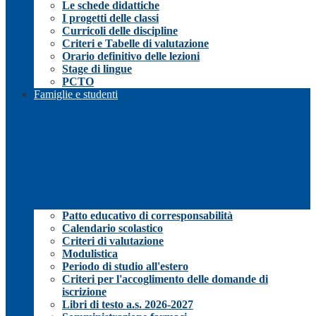
Le schede didattiche
I progetti delle classi
Curricoli delle discipline
Criteri e Tabelle di valutazione
Orario definitivo delle lezioni
Stage di lingue
PCTO
Famiglie e studenti
Patto educativo di corresponsabilità
Calendario scolastico
Criteri di valutazione
Modulistica
Periodo di studio all'estero
Criteri per l'accoglimento delle domande di
iscrizione
Libri di testo a.s. 2026-2027