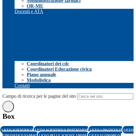
Somministrazione farmaci
OR-ME
Docenti e ATA
Coordinatori dei cdc
Coordinatori Educazione civica
Piano annuale
Modulistica
Contatti
Campo di ricerca per le pagine del sito
Box
LICEO SCIENTIFICO
LICEO SCIENTIFICO POTENZIATO
LICEO LINGUISTICO
LICEO
LINGUISTICO ESABAC
LICEO DELLE SCIENZE UMANE
LICEO ECONOMICO-