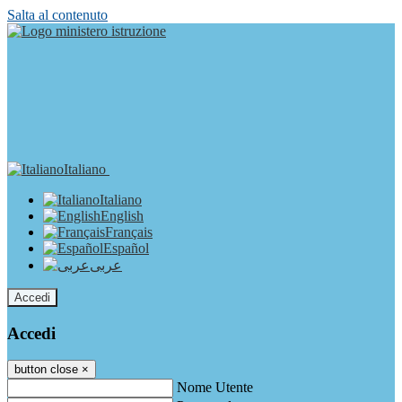
Salta al contenuto
Italiano
Italiano
English
Français
Español
عربى
Accedi
Accedi
button close
×
Nome Utente