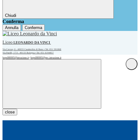
Chiudi
Conferma
Annulla
Conferma
Liceo
LEONARDO DA VINCI
Via Cavour, 6 - 40033 Casalecchio di Reno • Tel. 051 591868
Via Panfili, 17/3 - 40133 Bologna • Tel. 051 6194857
bops080005@istruzione.it
bops080005@pec.istruzione.it
•
close