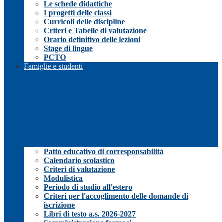
Le schede didattiche
I progetti delle classi
Curricoli delle discipline
Criteri e Tabelle di valutazione
Orario definitivo delle lezioni
Stage di lingue
PCTO
Famiglie e studenti
Patto educativo di corresponsabilità
Calendario scolastico
Criteri di valutazione
Modulistica
Periodo di studio all'estero
Criteri per l'accoglimento delle domande di
iscrizione
Libri di testo a.s. 2026-2027