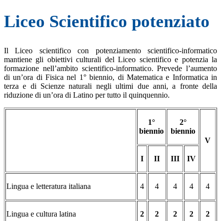
Liceo Scientifico potenziato
Il Liceo scientifico con potenziamento scientifico-informatico
mantiene gli obiettivi culturali del Liceo scientifico e potenzia la
formazione nell’ambito scientifico-informatico. Prevede l’aumento
di un’ora di Fisica nel 1° biennio, di Matematica e Informatica in
terza e di Scienze naturali negli ultimi due anni, a fronte della
riduzione di un’ora di Latino per tutto il quinquennio.
1°
2°
biennio
biennio
V
I
II
III
IV
Lingua e letteratura italiana
4
4
4
4
4
Lingua e cultura latina
2
2
2
2
2