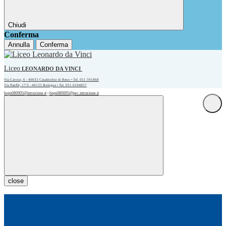
Chiudi
Conferma
Annulla
Conferma
Liceo
LEONARDO DA VINCI
Via Cavour, 6 - 40033 Casalecchio di Reno • Tel. 051 591868
Via Panfili, 17/3 - 40133 Bologna • Tel. 051 6194857
bops080005@istruzione.it
bops080005@pec.istruzione.it
•
close