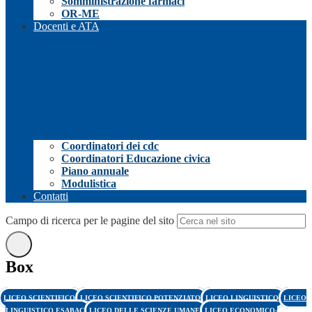
Somministrazione farmaci
OR-ME
Docenti e ATA
Coordinatori dei cdc
Coordinatori Educazione civica
Piano annuale
Modulistica
Contatti
Campo di ricerca per le pagine del sito
Box
LICEO SCIENTIFICO
LICEO SCIENTIFICO POTENZIATO
LICEO LINGUISTICO
LICEO
LINGUISTICO ESABAC
LICEO DELLE SCIENZE UMANE
LICEO ECONOMICO-