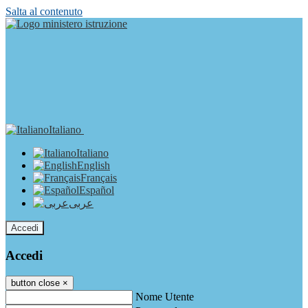
Salta al contenuto
Italiano
Italiano
English
Français
Español
عربى
Accedi
Accedi
button close
×
Nome Utente