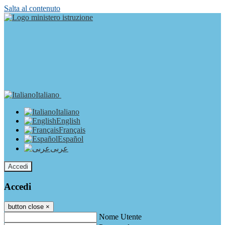
Salta al contenuto
Italiano
Italiano
English
Français
Español
عربى
Accedi
Accedi
button close
×
Nome Utente