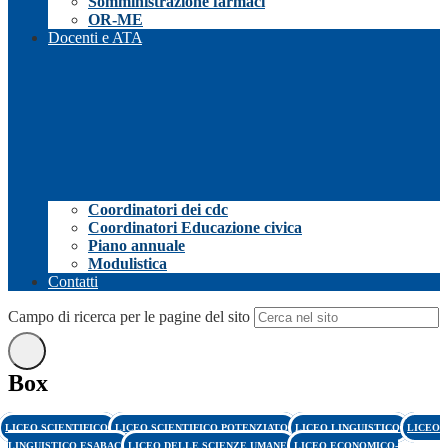
Somministrazione farmaci
OR-ME
Docenti e ATA
Coordinatori dei cdc
Coordinatori Educazione civica
Piano annuale
Modulistica
Contatti
Campo di ricerca per le pagine del sito
Box
LICEO SCIENTIFICO
LICEO SCIENTIFICO POTENZIATO
LICEO LINGUISTICO
LICEO
LINGUISTICO ESABAC
LICEO DELLE SCIENZE UMANE
LICEO ECONOMICO-