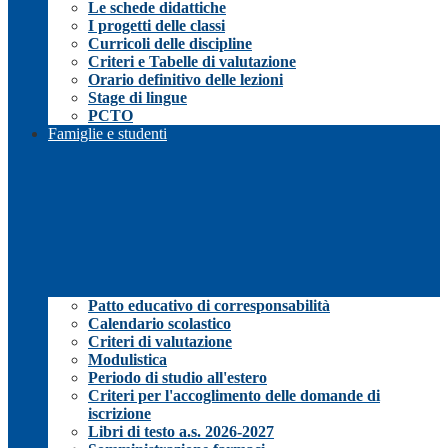
Le schede didattiche
I progetti delle classi
Curricoli delle discipline
Criteri e Tabelle di valutazione
Orario definitivo delle lezioni
Stage di lingue
PCTO
Famiglie e studenti
Patto educativo di corresponsabilità
Calendario scolastico
Criteri di valutazione
Modulistica
Periodo di studio all'estero
Criteri per l'accoglimento delle domande di
iscrizione
Libri di testo a.s. 2026-2027