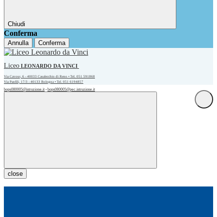
Chiudi
Conferma
Annulla
Conferma
Liceo
LEONARDO DA VINCI
Via Cavour, 6 - 40033 Casalecchio di Reno • Tel. 051 591868
Via Panfili, 17/3 - 40133 Bologna • Tel. 051 6194857
bops080005@istruzione.it
bops080005@pec.istruzione.it
•
close