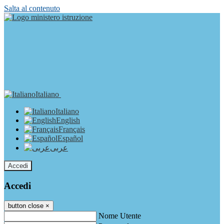
Salta al contenuto
Italiano
Italiano
English
Français
Español
عربى
Accedi
Accedi
button close
×
Nome Utente