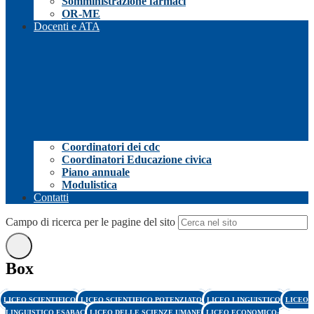
Somministrazione farmaci
OR-ME
Docenti e ATA
Coordinatori dei cdc
Coordinatori Educazione civica
Piano annuale
Modulistica
Contatti
Campo di ricerca per le pagine del sito
Box
LICEO SCIENTIFICO
LICEO SCIENTIFICO POTENZIATO
LICEO LINGUISTICO
LICEO
LINGUISTICO ESABAC
LICEO DELLE SCIENZE UMANE
LICEO ECONOMICO-