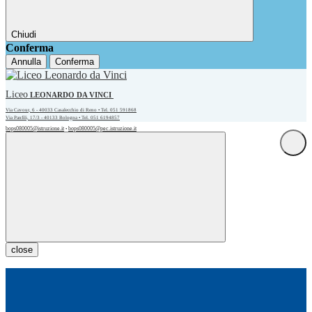
Chiudi
Conferma
Annulla
Conferma
Liceo
LEONARDO DA VINCI
Via Cavour, 6 - 40033 Casalecchio di Reno • Tel. 051 591868
Via Panfili, 17/3 - 40133 Bologna • Tel. 051 6194857
bops080005@istruzione.it
bops080005@pec.istruzione.it
•
close