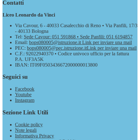
Contatti
Liceo Leonardo da Vinci
Via Cavour, 6 - 40033 Casalecchio di Reno • Via Panfili, 17/3
- 40133 Bologna
Tel:
Sede Cavour: 051 591868 • Sede Panfili: 051 6194857
Email:
bops080005@istruzione.it
Link per inviare una mail
PEC:
bops080005@pec.istruzione.it
Link per inviare una mail
C.F.: 92022940370 • Codice univoco ufficio per la fattura
P.A. UF3A5K
IBAN: IT09F0503436672000000013800
Seguici su
Facebook
Youtube
Instagram
Sezione Link Utili
Cookie policy
Note legali
Informativa Privacy