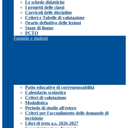
Le schede didattiche
I progetti delle classi
Curricoli delle discipline
Criteri e Tabelle di valutazione
Orario definitivo delle lezioni
Stage di lingue
PCTO
Famiglie e studenti
Patto educativo di corresponsabilità
Calendario scolastico
Criteri di valutazione
Modulistica
Periodo di studio all'estero
Criteri per l'accoglimento delle domande di
iscrizione
Libri di testo a.s. 2026-2027