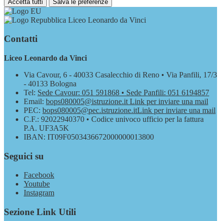
Accetta tutti
Salva le preferenze
Liceo Leonardo da Vinci
Contatti
Liceo Leonardo da Vinci
Via Cavour, 6 - 40033 Casalecchio di Reno • Via Panfili, 17/3
- 40133 Bologna
Tel:
Sede Cavour: 051 591868 • Sede Panfili: 051 6194857
Email:
bops080005@istruzione.it
Link per inviare una mail
PEC:
bops080005@pec.istruzione.it
Link per inviare una mail
C.F.: 92022940370 • Codice univoco ufficio per la fattura
P.A. UF3A5K
IBAN: IT09F0503436672000000013800
Seguici su
Facebook
Youtube
Instagram
Sezione Link Utili