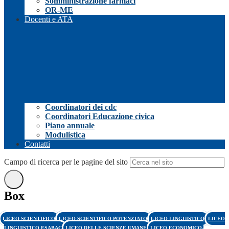
Somministrazione farmaci
OR-ME
Docenti e ATA
Coordinatori dei cdc
Coordinatori Educazione civica
Piano annuale
Modulistica
Contatti
Campo di ricerca per le pagine del sito
Box
LICEO SCIENTIFICO
LICEO SCIENTIFICO POTENZIATO
LICEO LINGUISTICO
LICEO
LINGUISTICO ESABAC
LICEO DELLE SCIENZE UMANE
LICEO ECONOMICO-