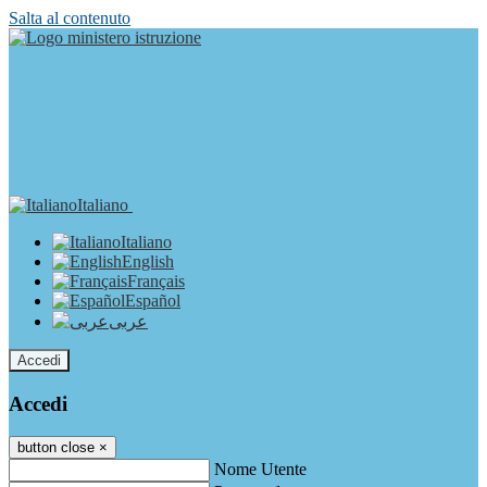
Salta al contenuto
Italiano
Italiano
English
Français
Español
عربى
Accedi
Accedi
button close
×
Nome Utente