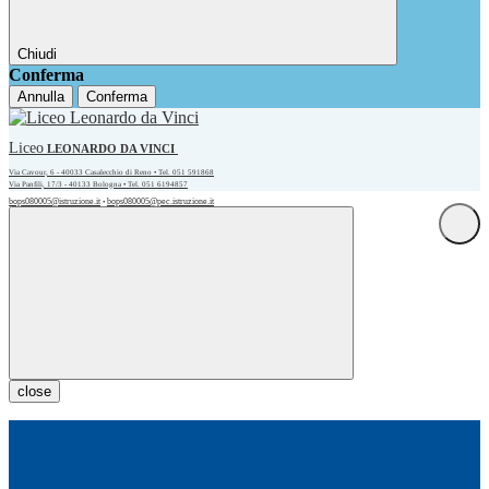
Chiudi
Conferma
Annulla
Conferma
Liceo
LEONARDO DA VINCI
Via Cavour, 6 - 40033 Casalecchio di Reno • Tel. 051 591868
Via Panfili, 17/3 - 40133 Bologna • Tel. 051 6194857
bops080005@istruzione.it
bops080005@pec.istruzione.it
•
close