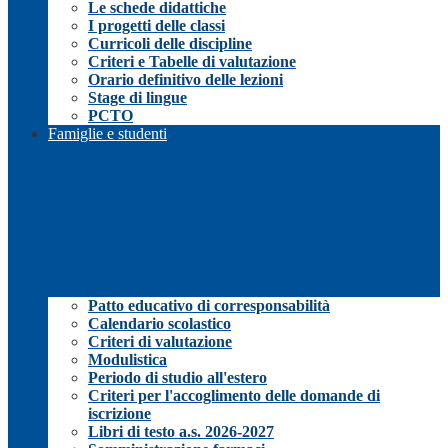
Le schede didattiche
I progetti delle classi
Curricoli delle discipline
Criteri e Tabelle di valutazione
Orario definitivo delle lezioni
Stage di lingue
PCTO
Famiglie e studenti
Patto educativo di corresponsabilità
Calendario scolastico
Criteri di valutazione
Modulistica
Periodo di studio all'estero
Criteri per l'accoglimento delle domande di
iscrizione
Libri di testo a.s. 2026-2027