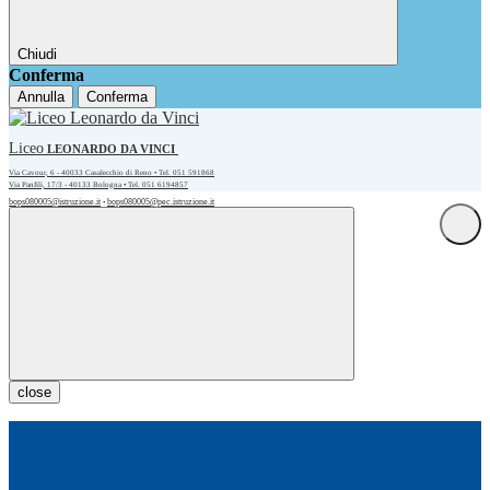
Chiudi
Conferma
Annulla
Conferma
Liceo
LEONARDO DA VINCI
Via Cavour, 6 - 40033 Casalecchio di Reno • Tel. 051 591868
Via Panfili, 17/3 - 40133 Bologna • Tel. 051 6194857
bops080005@istruzione.it
bops080005@pec.istruzione.it
•
close