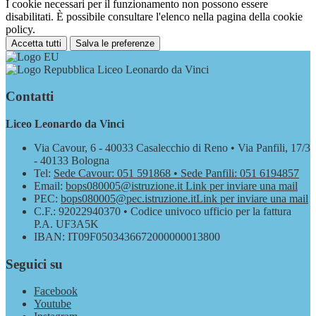
I cookie necessari per il funzionamento non possono essere
disabilitati. È possibile consultare l'elenco nella pagina della cookie
policy.
Accetta tutti
Salva le preferenze
Liceo Leonardo da Vinci
Contatti
Liceo Leonardo da Vinci
Via Cavour, 6 - 40033 Casalecchio di Reno • Via Panfili, 17/3
- 40133 Bologna
Tel:
Sede Cavour: 051 591868 • Sede Panfili: 051 6194857
Email:
bops080005@istruzione.it
Link per inviare una mail
PEC:
bops080005@pec.istruzione.it
Link per inviare una mail
C.F.: 92022940370 • Codice univoco ufficio per la fattura
P.A. UF3A5K
IBAN: IT09F0503436672000000013800
Seguici su
Facebook
Youtube