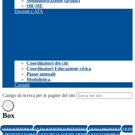
Somministrazione farmaci
OR-ME
Docenti e ATA
Coordinatori dei cdc
Coordinatori Educazione civica
Piano annuale
Modulistica
Contatti
Campo di ricerca per le pagine del sito
Box
LICEO SCIENTIFICO
LICEO SCIENTIFICO POTENZIATO
LICEO LINGUISTICO
LICEO
LINGUISTICO ESABAC
LICEO DELLE SCIENZE UMANE
LICEO ECONOMICO-