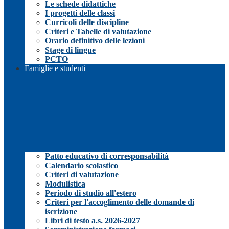
Le schede didattiche
I progetti delle classi
Curricoli delle discipline
Criteri e Tabelle di valutazione
Orario definitivo delle lezioni
Stage di lingue
PCTO
Famiglie e studenti
Patto educativo di corresponsabilità
Calendario scolastico
Criteri di valutazione
Modulistica
Periodo di studio all'estero
Criteri per l'accoglimento delle domande di
iscrizione
Libri di testo a.s. 2026-2027