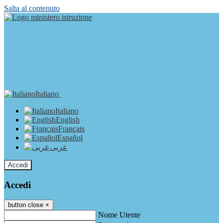
Salta al contenuto
Italiano
Italiano
English
Français
Español
عربى
Accedi
Accedi
button close
×
Nome Utente