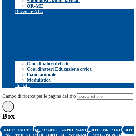
Somministrazione farmaci
OR-ME
Docenti e ATA
Coordinatori dei cdc
Coordinatori Educazione civica
Piano annuale
Modulistica
Contatti
Campo di ricerca per le pagine del sito
Box
LICEO SCIENTIFICO
LICEO SCIENTIFICO POTENZIATO
LICEO LINGUISTICO
LICEO
LINGUISTICO ESABAC
LICEO DELLE SCIENZE UMANE
LICEO ECONOMICO-