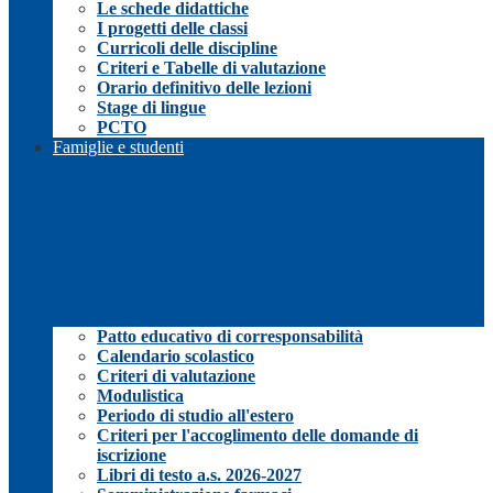
Le schede didattiche
I progetti delle classi
Curricoli delle discipline
Criteri e Tabelle di valutazione
Orario definitivo delle lezioni
Stage di lingue
PCTO
Famiglie e studenti
Patto educativo di corresponsabilità
Calendario scolastico
Criteri di valutazione
Modulistica
Periodo di studio all'estero
Criteri per l'accoglimento delle domande di
iscrizione
Libri di testo a.s. 2026-2027