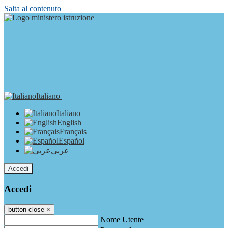
Salta al contenuto
Italiano
Italiano
English
Français
Español
عربى
Accedi
Accedi
button close
×
Nome Utente