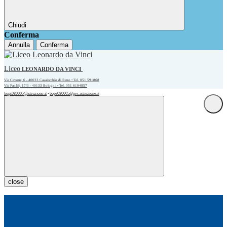
Chiudi
Conferma
Annulla
Conferma
Liceo
LEONARDO DA VINCI
Via Cavour, 6 - 40033 Casalecchio di Reno • Tel. 051 591868
Via Panfili, 17/3 - 40133 Bologna • Tel. 051 6194857
bops080005@istruzione.it
bops080005@pec.istruzione.it
•
close