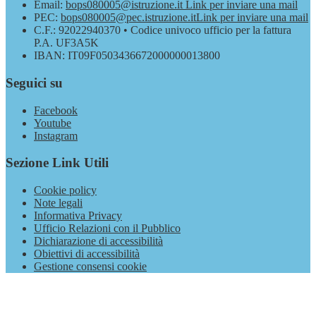
Email:
bops080005@istruzione.it
Link per inviare una mail
PEC:
bops080005@pec.istruzione.it
Link per inviare una mail
C.F.: 92022940370 • Codice univoco ufficio per la fattura
P.A. UF3A5K
IBAN: IT09F0503436672000000013800
Seguici su
Facebook
Youtube
Instagram
Sezione Link Utili
Cookie policy
Note legali
Informativa Privacy
Ufficio Relazioni con il Pubblico
Dichiarazione di accessibilità
Obiettivi di accessibilità
Gestione consensi cookie