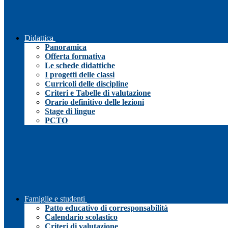
Didattica
Panoramica
Offerta formativa
Le schede didattiche
I progetti delle classi
Curricoli delle discipline
Criteri e Tabelle di valutazione
Orario definitivo delle lezioni
Stage di lingue
PCTO
Famiglie e studenti
Patto educativo di corresponsabilità
Calendario scolastico
Criteri di valutazione