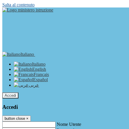
Salta al contenuto
Italiano
Italiano
English
Français
Español
عربى
Accedi
Accedi
button close
×
Nome Utente