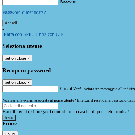
Password
Password dimenticata?
-
Entra con SPID
Entra con CIE
Seleziona utente
button close
×
Recupero password
button close
×
E-mail
Verrà inviato un messaggio all'indirizz
Non hai una e-mail associata al nome utente? Effettua il reset della password tram
E-mail inviata, si prega di controllare la casella di posta elettronica!
Errore
Chiudi