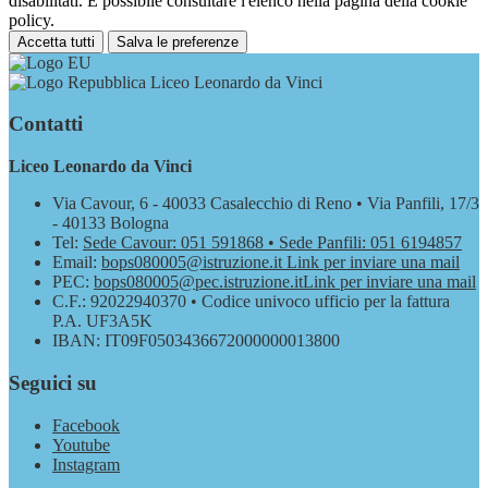
disabilitati. È possibile consultare l'elenco nella pagina della cookie
policy.
Accetta tutti
Salva le preferenze
Liceo Leonardo da Vinci
Contatti
Liceo Leonardo da Vinci
Via Cavour, 6 - 40033 Casalecchio di Reno • Via Panfili, 17/3
- 40133 Bologna
Tel:
Sede Cavour: 051 591868 • Sede Panfili: 051 6194857
Email:
bops080005@istruzione.it
Link per inviare una mail
PEC:
bops080005@pec.istruzione.it
Link per inviare una mail
C.F.: 92022940370 • Codice univoco ufficio per la fattura
P.A. UF3A5K
IBAN: IT09F0503436672000000013800
Seguici su
Facebook
Youtube
Instagram