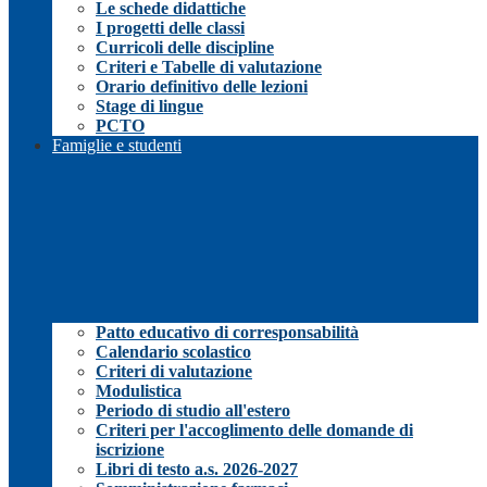
Le schede didattiche
I progetti delle classi
Curricoli delle discipline
Criteri e Tabelle di valutazione
Orario definitivo delle lezioni
Stage di lingue
PCTO
Famiglie e studenti
Patto educativo di corresponsabilità
Calendario scolastico
Criteri di valutazione
Modulistica
Periodo di studio all'estero
Criteri per l'accoglimento delle domande di
iscrizione
Libri di testo a.s. 2026-2027