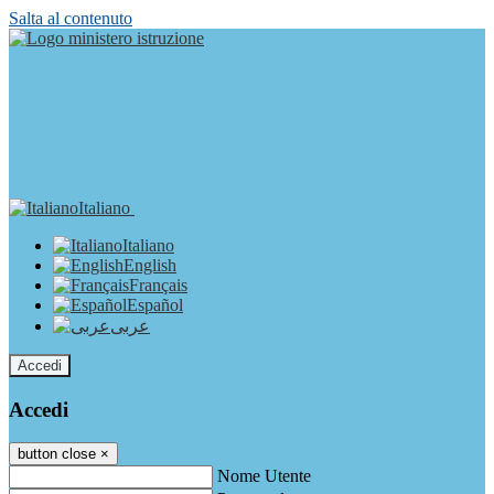
Salta al contenuto
Italiano
Italiano
English
Français
Español
عربى
Accedi
Accedi
button close
×
Nome Utente