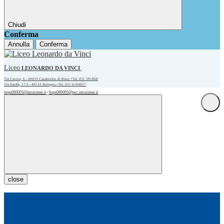
Chiudi
Conferma
Annulla
Conferma
Liceo
LEONARDO DA VINCI
Via Cavour, 6 - 40033 Casalecchio di Reno • Tel. 051 591868
Via Panfili, 17/3 - 40133 Bologna • Tel. 051 6194857
bops080005@istruzione.it
bops080005@pec.istruzione.it
•
close