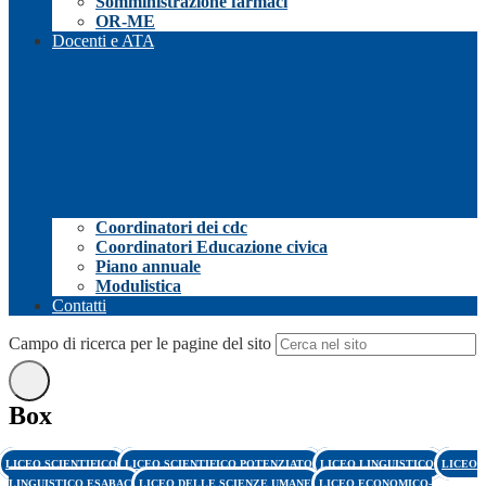
Somministrazione farmaci
OR-ME
Docenti e ATA
Coordinatori dei cdc
Coordinatori Educazione civica
Piano annuale
Modulistica
Contatti
Campo di ricerca per le pagine del sito
Box
LICEO SCIENTIFICO
LICEO SCIENTIFICO POTENZIATO
LICEO LINGUISTICO
LICEO
LINGUISTICO ESABAC
LICEO DELLE SCIENZE UMANE
LICEO ECONOMICO-