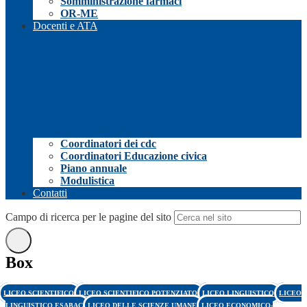
Somministrazione farmaci
OR-ME
Docenti e ATA
Coordinatori dei cdc
Coordinatori Educazione civica
Piano annuale
Modulistica
Contatti
Campo di ricerca per le pagine del sito
Box
LICEO SCIENTIFICO
LICEO SCIENTIFICO POTENZIATO
LICEO LINGUISTICO
LICEO
LINGUISTICO ESABAC
LICEO DELLE SCIENZE UMANE
LICEO ECONOMICO-