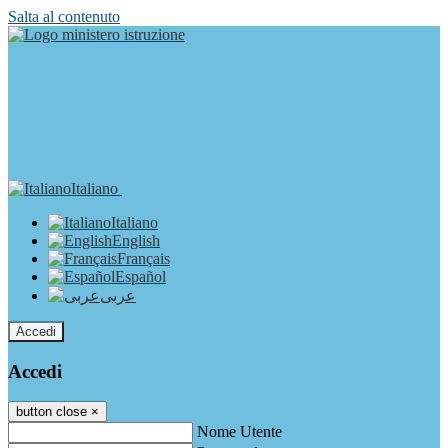
Salta al contenuto
Italiano
Italiano
English
Français
Español
عربى
Accedi
Accedi
button close
×
Nome Utente