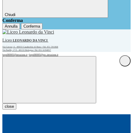
Chiudi
Conferma
Annulla
Conferma
Liceo
LEONARDO DA VINCI
Via Cavour, 6 - 40033 Casalecchio di Reno • Tel. 051 591868
Via Panfili, 17/3 - 40133 Bologna • Tel. 051 6194857
bops080005@istruzione.it
bops080005@pec.istruzione.it
•
close