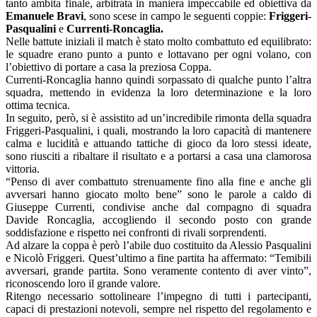
tanto ambita finale, arbitrata in maniera impeccabile ed obiettiva da
Emanuele Bravi
, sono scese in campo le seguenti coppie:
Friggeri-
Pasqualini
e
Currenti-Roncaglia.
Nelle battute iniziali il match è stato molto combattuto ed equilibrato:
le squadre erano punto a punto e lottavano per ogni volano, con
l’obiettivo di portare a casa la preziosa Coppa.
Currenti-Roncaglia hanno quindi sorpassato di qualche punto l’altra
squadra, mettendo in evidenza la loro determinazione e la loro
ottima tecnica.
In seguito, però, si è assistito ad un’incredibile rimonta della squadra
Friggeri-Pasqualini, i quali, mostrando la loro capacità di mantenere
calma e lucidità e attuando tattiche di gioco da loro stessi ideate,
sono riusciti a ribaltare il risultato e a portarsi a casa una clamorosa
vittoria.
“Penso di aver combattuto strenuamente fino alla fine e anche gli
avversari hanno giocato molto bene” sono le parole a caldo di
Giuseppe Currenti, condivise anche dal compagno di squadra
Davide Roncaglia, accogliendo il secondo posto con grande
soddisfazione e rispetto nei confronti di rivali sorprendenti.
Ad alzare la coppa è però l’abile duo costituito da Alessio Pasqualini
e Nicolò Friggeri. Quest’ultimo a fine partita ha affermato: “Temibili
avversari, grande partita. Sono veramente contento di aver vinto”,
riconoscendo loro il grande valore.
Ritengo necessario sottolineare l’impegno di tutti i partecipanti,
capaci di prestazioni notevoli, sempre nel rispetto del regolamento e