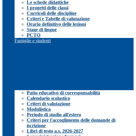
Le schede didattiche
I progetti delle classi
Curricoli delle discipline
Criteri e Tabelle di valutazione
Orario definitivo delle lezioni
Stage di lingue
PCTO
Famiglie e studenti
Patto educativo di corresponsabilità
Calendario scolastico
Criteri di valutazione
Modulistica
Periodo di studio all'estero
Criteri per l'accoglimento delle domande di
iscrizione
Libri di testo a.s. 2026-2027