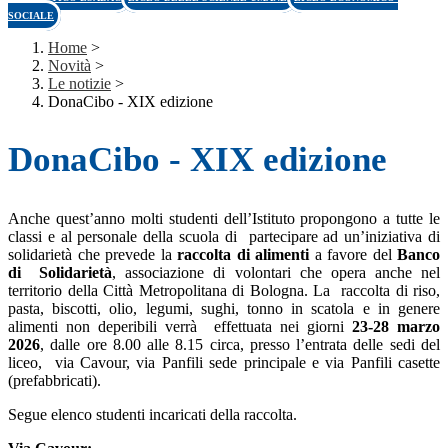
SOCIALE
Home
>
Novità
>
Le notizie
>
DonaCibo - XIX edizione
DonaCibo - XIX edizione
Anche quest’anno molti studenti dell’Istituto propongono a tutte le
classi e al personale della scuola di partecipare ad un’iniziativa di
solidarietà che prevede la
raccolta di alimenti
a favore del
Banco
di Solidarietà
, associazione di volontari che opera anche nel
territorio della Città Metropolitana di Bologna. La raccolta di riso,
pasta, biscotti, olio, legumi, sughi, tonno in scatola e in genere
alimenti non deperibili verrà effettuata nei giorni
23-28 marzo
2026
, dalle ore 8.00 alle 8.15 circa, presso l’entrata delle sedi del
liceo, via Cavour, via Panfili sede principale e via Panfili casette
(prefabbricati).
Segue elenco studenti incaricati della raccolta.