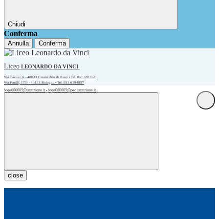
Chiudi
Conferma
Annulla
Conferma
Liceo
LEONARDO DA VINCI
Via Cavour, 6 - 40033 Casalecchio di Reno • Tel. 051 591868
Via Panfili, 17/3 - 40133 Bologna • Tel. 051 6194857
bops080005@istruzione.it
bops080005@pec.istruzione.it
•
close