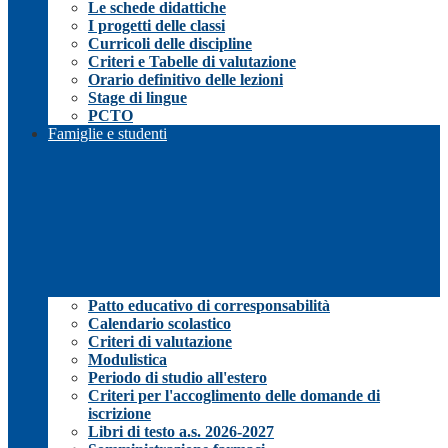
Le schede didattiche
I progetti delle classi
Curricoli delle discipline
Criteri e Tabelle di valutazione
Orario definitivo delle lezioni
Stage di lingue
PCTO
Famiglie e studenti
Patto educativo di corresponsabilità
Calendario scolastico
Criteri di valutazione
Modulistica
Periodo di studio all'estero
Criteri per l'accoglimento delle domande di
iscrizione
Libri di testo a.s. 2026-2027