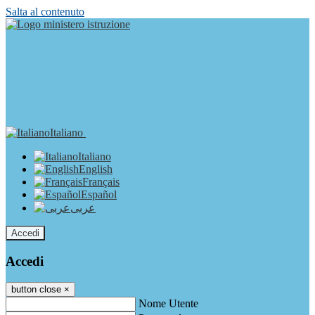
Salta al contenuto
Italiano
Italiano
English
Français
Español
عربى
Accedi
Accedi
button close
×
Nome Utente