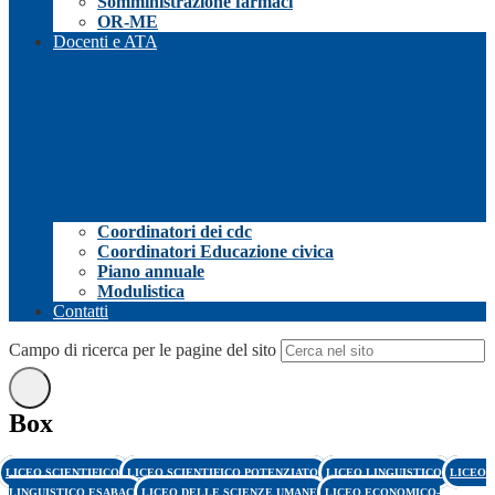
Somministrazione farmaci
OR-ME
Docenti e ATA
Coordinatori dei cdc
Coordinatori Educazione civica
Piano annuale
Modulistica
Contatti
Campo di ricerca per le pagine del sito
Box
LICEO SCIENTIFICO
LICEO SCIENTIFICO POTENZIATO
LICEO LINGUISTICO
LICEO
LINGUISTICO ESABAC
LICEO DELLE SCIENZE UMANE
LICEO ECONOMICO-