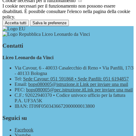
Cookie necessari per il funzionamento
I cookie necessari per il funzionamento non possono essere
disabilitati. È possibile consultare l'elenco nella pagina della cookie
policy.
Accetta tutti
Salva le preferenze
Liceo Leonardo da Vinci
Contatti
Liceo Leonardo da Vinci
Via Cavour, 6 - 40033 Casalecchio di Reno • Via Panfili, 17/3
- 40133 Bologna
Tel:
Sede Cavour: 051 591868 • Sede Panfili: 051 6194857
Email:
bops080005@istruzione.it
Link per inviare una mail
PEC:
bops080005@pec.istruzione.it
Link per inviare una mail
C.F.: 92022940370 • Codice univoco ufficio per la fattura
P.A. UF3A5K
IBAN: IT09F0503436672000000013800
Seguici su
Facebook
Youtube