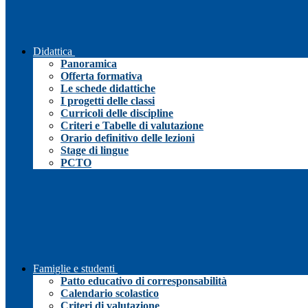
Didattica
Panoramica
Offerta formativa
Le schede didattiche
I progetti delle classi
Curricoli delle discipline
Criteri e Tabelle di valutazione
Orario definitivo delle lezioni
Stage di lingue
PCTO
Famiglie e studenti
Patto educativo di corresponsabilità
Calendario scolastico
Criteri di valutazione