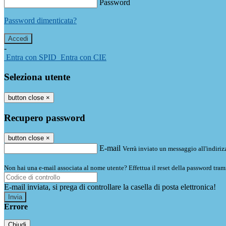
Password
Password dimenticata?
-
Entra con SPID
Entra con CIE
Seleziona utente
button close
×
Recupero password
button close
×
E-mail
Verrà inviato un messaggio all'indirizz
Non hai una e-mail associata al nome utente? Effettua il reset della password tram
E-mail inviata, si prega di controllare la casella di posta elettronica!
Errore
Chiudi