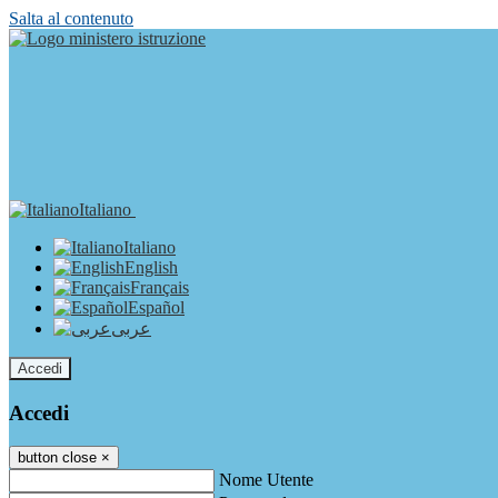
Salta al contenuto
Italiano
Italiano
English
Français
Español
عربى
Accedi
Accedi
button close
×
Nome Utente