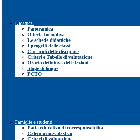
Didattica
Panoramica
Offerta formativa
Le schede didattiche
I progetti delle classi
Curricoli delle discipline
Criteri e Tabelle di valutazione
Orario definitivo delle lezioni
Stage di lingue
PCTO
Famiglie e studenti
Patto educativo di corresponsabilità
Calendario scolastico
Criteri di valutazione