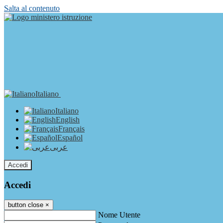
Salta al contenuto
Italiano
Italiano
English
Français
Español
عربى
Accedi
Accedi
button close
×
Nome Utente