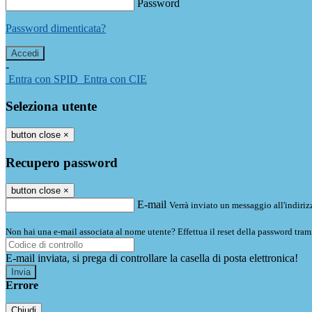
Password
Password dimenticata?
-
Entra con SPID
Entra con CIE
Seleziona utente
button close
×
Recupero password
button close
×
E-mail
Verrà inviato un messaggio all'indirizz
Non hai una e-mail associata al nome utente? Effettua il reset della password tram
E-mail inviata, si prega di controllare la casella di posta elettronica!
Errore
Chiudi