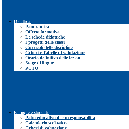
Didattica
Panoramica
Offerta formativa
Le schede didattiche
I progetti delle classi
Curricoli delle discipline
Criteri e Tabelle di valutazione
Orario definitivo delle lezioni
Stage di lingue
PCTO
Famiglie e studenti
Patto educativo di corresponsabilità
Calendario scolastico
Criteri di valutazione