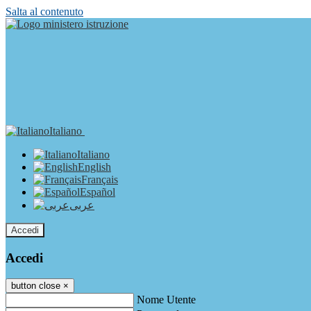
Salta al contenuto
Italiano
Italiano
English
Français
Español
عربى
Accedi
Accedi
button close
×
Nome Utente