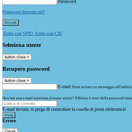
Password
Password dimenticata?
-
Entra con SPID
Entra con CIE
Seleziona utente
button close
×
Recupero password
button close
×
E-mail
Verrà inviato un messaggio all'indirizz
Non hai una e-mail associata al nome utente? Effettua il reset della password tram
E-mail inviata, si prega di controllare la casella di posta elettronica!
Errore
Chiudi