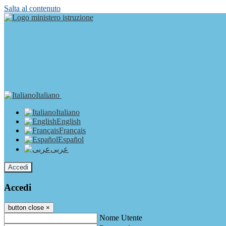
Salta al contenuto
Italiano
Italiano
English
Français
Español
عربى
Accedi
Accedi
button close
×
Nome Utente