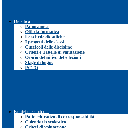
Didattica
Panoramica
Offerta formativa
Le schede didattiche
I progetti delle classi
Curricoli delle discipline
Criteri e Tabelle di valutazione
Orario definitivo delle lezioni
Stage di lingue
PCTO
Famiglie e studenti
Patto educativo di corresponsabilità
Calendario scolastico
Criteri di valutazione