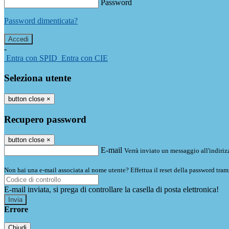
Password
Password dimenticata?
-
Entra con SPID
Entra con CIE
Seleziona utente
button close
×
Recupero password
button close
×
E-mail
Verrà inviato un messaggio all'indirizz
Non hai una e-mail associata al nome utente? Effettua il reset della password tram
E-mail inviata, si prega di controllare la casella di posta elettronica!
Errore
Chiudi