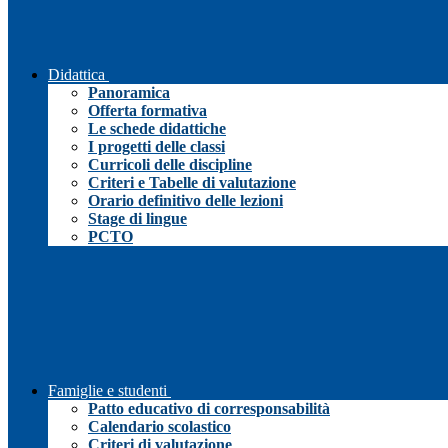
Didattica
Panoramica
Offerta formativa
Le schede didattiche
I progetti delle classi
Curricoli delle discipline
Criteri e Tabelle di valutazione
Orario definitivo delle lezioni
Stage di lingue
PCTO
Famiglie e studenti
Patto educativo di corresponsabilità
Calendario scolastico
Criteri di valutazione