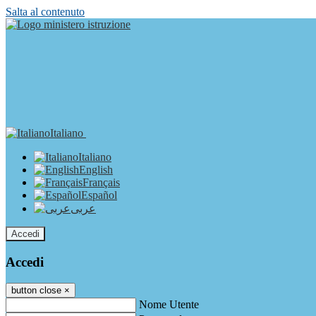
Salta al contenuto
Italiano
Italiano
English
Français
Español
عربى
Accedi
Accedi
button close
×
Nome Utente