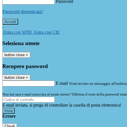
Password
Password dimenticata?
-
Entra con SPID
Entra con CIE
Seleziona utente
button close
×
Recupero password
button close
×
E-mail
Verrà inviato un messaggio all'indirizz
Non hai una e-mail associata al nome utente? Effettua il reset della password tram
E-mail inviata, si prega di controllare la casella di posta elettronica!
Errore
Chiudi