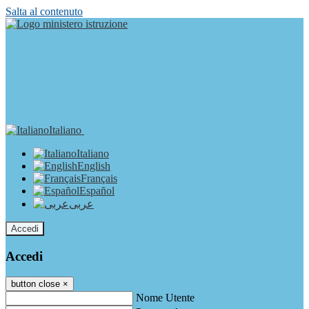
Salta al contenuto
Italiano
Italiano
English
Français
Español
عربى
Accedi
Accedi
button close
×
Nome Utente