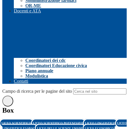
Somministrazione farmaci
OR-ME
Docenti e ATA
Coordinatori dei cdc
Coordinatori Educazione civica
Piano annuale
Modulistica
Contatti
Campo di ricerca per le pagine del sito
Box
LICEO SCIENTIFICO
LICEO SCIENTIFICO POTENZIATO
LICEO LINGUISTICO
LICEO
LINGUISTICO ESABAC
LICEO DELLE SCIENZE UMANE
LICEO ECONOMICO-