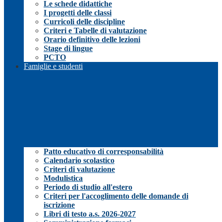
Le schede didattiche
I progetti delle classi
Curricoli delle discipline
Criteri e Tabelle di valutazione
Orario definitivo delle lezioni
Stage di lingue
PCTO
Famiglie e studenti
Patto educativo di corresponsabilità
Calendario scolastico
Criteri di valutazione
Modulistica
Periodo di studio all'estero
Criteri per l'accoglimento delle domande di
iscrizione
Libri di testo a.s. 2026-2027