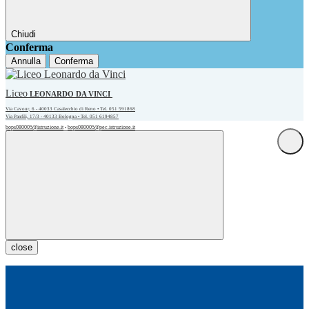
Chiudi
Conferma
Annulla
Conferma
Liceo
LEONARDO DA VINCI
Via Cavour, 6 - 40033 Casalecchio di Reno • Tel. 051 591868
Via Panfili, 17/3 - 40133 Bologna • Tel. 051 6194857
bops080005@istruzione.it
bops080005@pec.istruzione.it
•
close