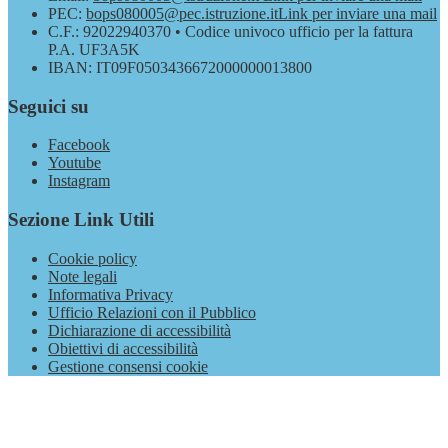
PEC:
bops080005@pec.istruzione.it
Link per inviare una mail
C.F.: 92022940370 • Codice univoco ufficio per la fattura
P.A. UF3A5K
IBAN: IT09F0503436672000000013800
Seguici su
Facebook
Youtube
Instagram
Sezione Link Utili
Cookie policy
Note legali
Informativa Privacy
Ufficio Relazioni con il Pubblico
Dichiarazione di accessibilità
Obiettivi di accessibilità
Gestione consensi cookie