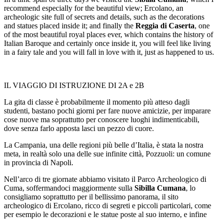
recommend especially for the beautiful view; Ercolano, an
archeologic site full of secrets and details, such as the decorations
and statues placed inside it; and finally the
Reggia di
Caserta
, one
of the most beautiful royal places ever, which contains the history of
Italian Baroque and certainly once inside it, you will feel like living
in a fairy tale and you will fall in love with it, just as happened to us.
IL VIAGGIO DI ISTRUZIONE DI 2A e 2B
La gita di classe è probabilmente il momento più atteso dagli
studenti, bastano pochi giorni per fare nuove amicizie, per imparare
cose nuove ma soprattutto per conoscere luoghi indimenticabili,
dove senza farlo apposta lasci un pezzo di cuore.
La Campania, una delle regioni più belle d’Italia, è stata la nostra
meta, in realtà solo una delle sue infinite città,
Pozzuoli
: un comune
in provincia di Napoli.
Nell’arco di tre giornate abbiamo visitato il Parco Archeologico di
Cuma, soffermandoci maggiormente sulla
Sibilla Cumana
, lo
consigliamo soprattutto per il bellissimo panorama, il sito
archeologico di Ercolano, ricco di segreti e piccoli particolari, come
per esempio le decorazioni e le statue poste al suo interno, e infine