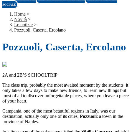
SOCIALE
Home
>
Novità
>
Le notizie
>
Pozzuoli, Caserta, Ercolano
Pozzuoli, Caserta, Ercolano
2A and 2B’S SCHOOLTRIP
The class trip, probably the most awaited moment by the students, it
only takes a few days to make new friends, to learn new things but
most of all to discover unforgettable places, where you leave a piece
of your heart.
Campania, one of the most beautiful regions in Italy, was our
destination, actually only one of its cities,
Pozzuoli
: a town in the
province of Naples.
In a time span of three days we visited the
Sibilla Cumana
, which I