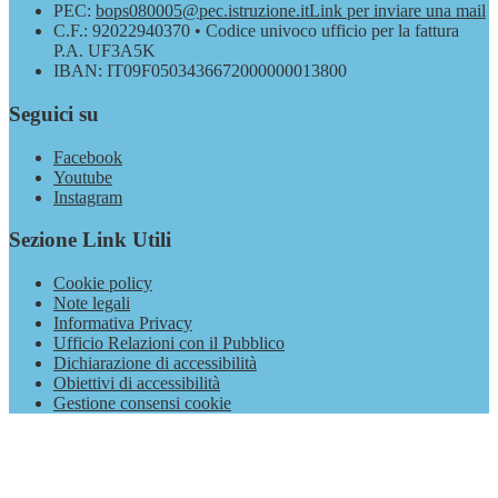
PEC:
bops080005@pec.istruzione.it
Link per inviare una mail
C.F.: 92022940370 • Codice univoco ufficio per la fattura
P.A. UF3A5K
IBAN: IT09F0503436672000000013800
Seguici su
Facebook
Youtube
Instagram
Sezione Link Utili
Cookie policy
Note legali
Informativa Privacy
Ufficio Relazioni con il Pubblico
Dichiarazione di accessibilità
Obiettivi di accessibilità
Gestione consensi cookie