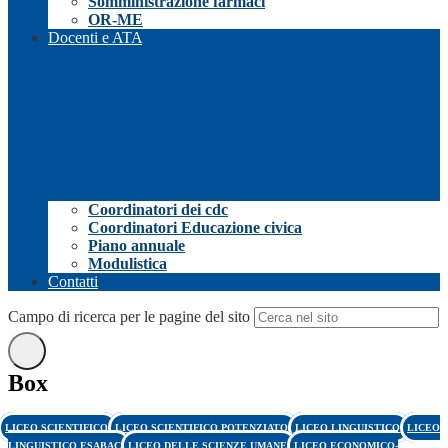
Somministrazione farmaci
OR-ME
Docenti e ATA
Coordinatori dei cdc
Coordinatori Educazione civica
Piano annuale
Modulistica
Contatti
Campo di ricerca per le pagine del sito
Box
LICEO SCIENTIFICO
LICEO SCIENTIFICO POTENZIATO
LICEO LINGUISTICO
LICEO
LINGUISTICO ESABAC
LICEO DELLE SCIENZE UMANE
LICEO ECONOMICO-