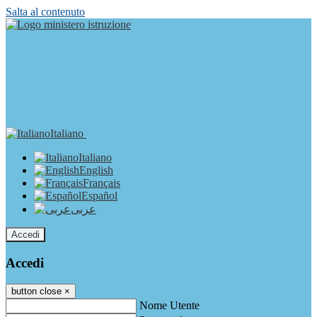
Salta al contenuto
Italiano
Italiano
English
Français
Español
عربى
Accedi
Accedi
button close
×
Nome Utente