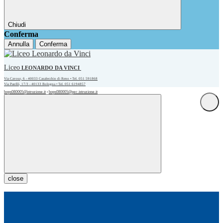
Chiudi
Conferma
Annulla
Conferma
Liceo
LEONARDO DA VINCI
Via Cavour, 6 - 40033 Casalecchio di Reno • Tel. 051 591868
Via Panfili, 17/3 - 40133 Bologna • Tel. 051 6194857
bops080005@istruzione.it
bops080005@pec.istruzione.it
•
close