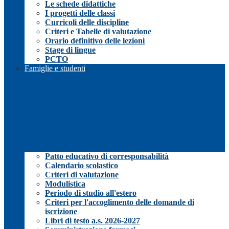
Le schede didattiche
I progetti delle classi
Curricoli delle discipline
Criteri e Tabelle di valutazione
Orario definitivo delle lezioni
Stage di lingue
PCTO
Famiglie e studenti
Patto educativo di corresponsabilità
Calendario scolastico
Criteri di valutazione
Modulistica
Periodo di studio all'estero
Criteri per l'accoglimento delle domande di
iscrizione
Libri di testo a.s. 2026-2027