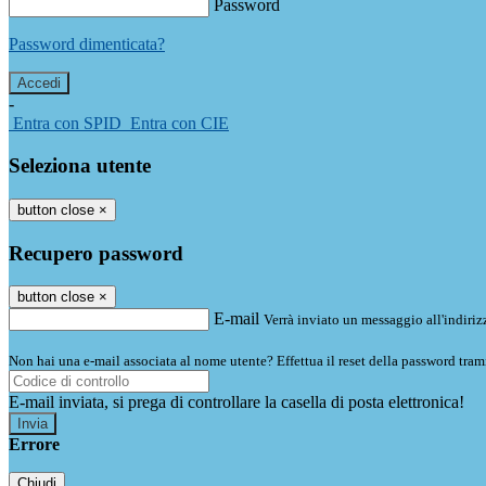
Password
Password dimenticata?
-
Entra con SPID
Entra con CIE
Seleziona utente
button close
×
Recupero password
button close
×
E-mail
Verrà inviato un messaggio all'indirizz
Non hai una e-mail associata al nome utente? Effettua il reset della password tram
E-mail inviata, si prega di controllare la casella di posta elettronica!
Errore
Chiudi