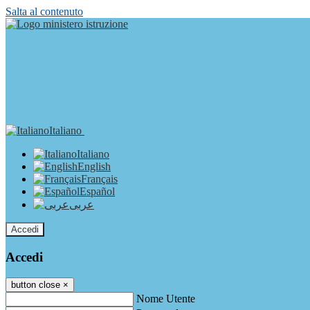
Salta al contenuto
Italiano
Italiano
English
Français
Español
عربى
Accedi
Accedi
button close
×
Nome Utente