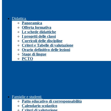
Didattica
Panoramica
Offerta formativa
Le schede didattiche
I progetti delle classi
Curricoli delle discipline
Criteri e Tabelle di valutazione
Orario definitivo delle lezioni
Stage di lingue
PCTO
Famiglie e studenti
Patto educativo di corresponsabilità
Calendario scolastico
Criteri di valutazione