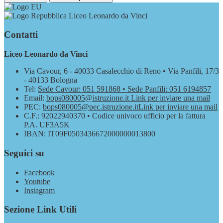
Liceo Leonardo da Vinci
Contatti
Liceo Leonardo da Vinci
Via Cavour, 6 - 40033 Casalecchio di Reno • Via Panfili, 17/3
- 40133 Bologna
Tel:
Sede Cavour: 051 591868 • Sede Panfili: 051 6194857
Email:
bops080005@istruzione.it
Link per inviare una mail
PEC:
bops080005@pec.istruzione.it
Link per inviare una mail
C.F.: 92022940370 • Codice univoco ufficio per la fattura
P.A. UF3A5K
IBAN: IT09F0503436672000000013800
Seguici su
Facebook
Youtube
Instagram
Sezione Link Utili