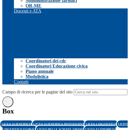
Somministrazione farmaci
OR-ME
Docenti e ATA
Coordinatori dei cdc
Coordinatori Educazione civica
Piano annuale
Modulistica
Contatti
Campo di ricerca per le pagine del sito
Box
LICEO SCIENTIFICO
LICEO SCIENTIFICO POTENZIATO
LICEO LINGUISTICO
LICEO
LINGUISTICO ESABAC
LICEO DELLE SCIENZE UMANE
LICEO ECONOMICO-