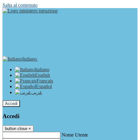
Salta al contenuto
Italiano
Italiano
English
Français
Español
عربى
Accedi
Accedi
button close
×
Nome Utente