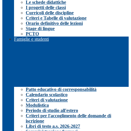
Le schede didattiche
I progetti delle classi
Curricoli delle discipline
Criteri e Tabelle di valutazione
Orario definitivo delle lezioni
Stage di lingue
PCTO
Famiglie e studenti
Patto educativo di corresponsabilità
Calendario scolastico
Criteri di valutazione
Modulistica
Periodo di studio all'estero
Criteri per l'accoglimento delle domande di
iscrizione
Libri di testo a.s. 2026-2027