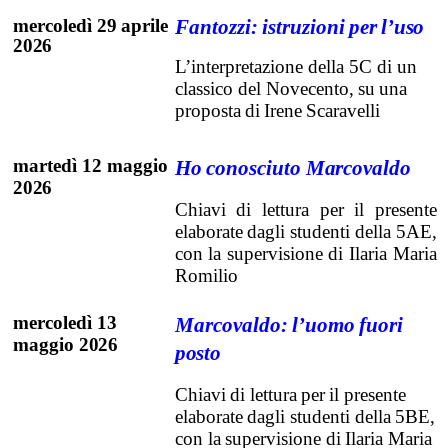
mercoledì
29
aprile
Fantozzi:
istruzioni
per
l’uso
2026
L’interpretazione della 5C di un
classico del Novecento,
su
una
proposta
di
Irene
Scaravelli
martedì
12
maggio
Ho
conosciuto
Marcovaldo
2026
Chiavi
di
lettura
per
il
presente
elaborate
dagli studenti
della
5AE,
con
la
supervisione
di
Ilaria Maria
Romilio
mercoledì
13
Marcovaldo:
l’uomo
fuori
maggio
2026
posto
Chiavi
di
lettura
per
il
presente
elaborate
dagli studenti
della
5BE,
con
la
supervisione
di
Ilaria
Maria