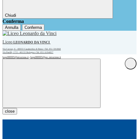
Chiudi
Conferma
Annulla
Conferma
Liceo
LEONARDO DA VINCI
Via Cavour, 6 - 40033 Casalecchio di Reno • Tel. 051 591868
Via Panfili, 17/3 - 40133 Bologna • Tel. 051 6194857
bops080005@istruzione.it
bops080005@pec.istruzione.it
•
close