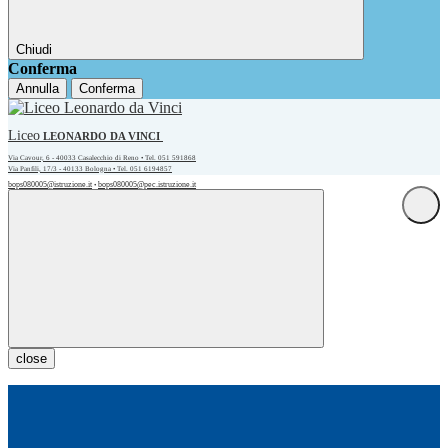
Chiudi
Conferma
Annulla
Conferma
Liceo
LEONARDO DA VINCI
Via Cavour, 6 - 40033 Casalecchio di Reno • Tel. 051 591868
Via Panfili, 17/3 - 40133 Bologna • Tel. 051 6194857
bops080005@istruzione.it
bops080005@pec.istruzione.it
•
close