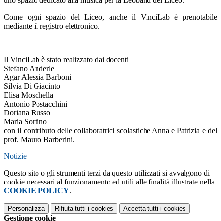
uno spazio dedicato alla musica per la Leoband del Liceo.
Come ogni spazio del Liceo, anche il VinciLab è prenotabile
mediante il registro elettronico.
Il VinciLab è stato realizzato dai docenti
Stefano Anderle
Agar Alessia Barboni
Silvia Di Giacinto
Elisa Moschella
Antonio Postacchini
Doriana Russo
Maria Sortino
con il contributo delle collaboratrici scolastiche Anna e Patrizia e del
prof. Mauro Barberini.
Notizie
Questo sito o gli strumenti terzi da questo utilizzati si avvalgono di
cookie necessari al funzionamento ed utili alle finalità illustrate nella
COOKIE POLICY
.
Personalizza
Rifiuta tutti
i cookies
Accetta tutti
i cookies
Gestione cookie