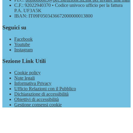
C.F.: 92022940370 • Codice univoco ufficio per la fattura
P.A. UF3A5K
IBAN: IT09F0503436672000000013800
Seguici su
Facebook
Youtube
Instagram
Sezione Link Utili
Cookie policy
Note legali
Informativa Privacy
Ufficio Relazioni con il Pubblico
Dichiarazione di accessibilità
Obiettivi di accessibilità
Gestione consensi cookie