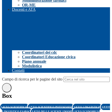
Somministrazione farmaci
OR-ME
Docenti e ATA
Coordinatori dei cdc
Coordinatori Educazione civica
Piano annuale
Modulistica
Contatti
Campo di ricerca per le pagine del sito
Box
LICEO SCIENTIFICO
LICEO SCIENTIFICO POTENZIATO
LICEO LINGUISTICO
LICEO
LINGUISTICO ESABAC
LICEO DELLE SCIENZE UMANE
LICEO ECONOMICO-