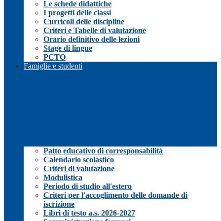
Le schede didattiche
I progetti delle classi
Curricoli delle discipline
Criteri e Tabelle di valutazione
Orario definitivo delle lezioni
Stage di lingue
PCTO
Famiglie e studenti
Patto educativo di corresponsabilità
Calendario scolastico
Criteri di valutazione
Modulistica
Periodo di studio all'estero
Criteri per l'accoglimento delle domande di
iscrizione
Libri di testo a.s. 2026-2027