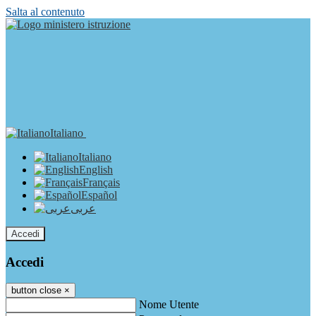
Salta al contenuto
Italiano
Italiano
English
Français
Español
عربى
Accedi
Accedi
button close
×
Nome Utente