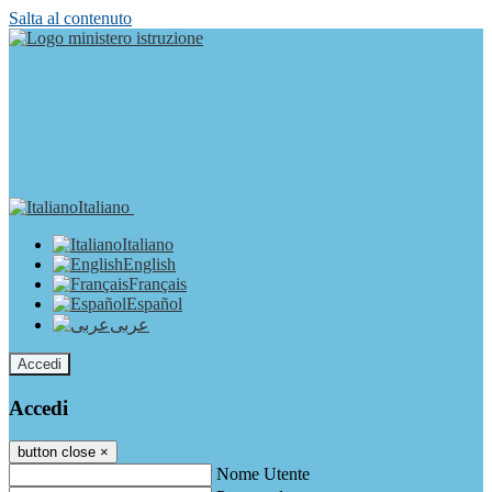
Salta al contenuto
Italiano
Italiano
English
Français
Español
عربى
Accedi
Accedi
button close
×
Nome Utente