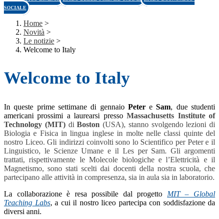
SOCIALE
Home
>
Novità
>
Le notizie
>
Welcome to Italy
Welcome to Italy
In queste prime settimane di gennaio
Peter
e
Sam
, due studenti
americani prossimi a laurearsi presso
Massachusetts Institute of
Technology (MIT)
di
Boston
(USA), stanno svolgendo lezioni di
Biologia e Fisica in lingua inglese in molte nelle classi quinte del
nostro Liceo. Gli indirizzi coinvolti sono lo Scientifico per Peter e il
Linguistico, le Scienze Umane e il Les per Sam. Gli argomenti
trattati, rispettivamente le Molecole biologiche e l’Elettricità e il
Magnetismo, sono stati scelti dai docenti della nostra scuola, che
partecipano alle attività in compresenza, sia in aula sia in laboratorio.
La collaborazione è resa possibile dal progetto
MIT – Global
Teaching Labs
,
a cui il nostro liceo partecipa con soddisfazione da
diversi anni.