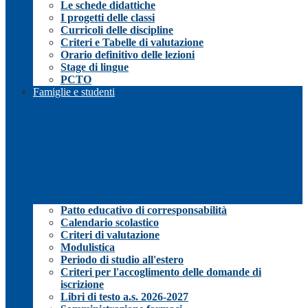
Le schede didattiche
I progetti delle classi
Curricoli delle discipline
Criteri e Tabelle di valutazione
Orario definitivo delle lezioni
Stage di lingue
PCTO
Famiglie e studenti
Patto educativo di corresponsabilità
Calendario scolastico
Criteri di valutazione
Modulistica
Periodo di studio all'estero
Criteri per l'accoglimento delle domande di
iscrizione
Libri di testo a.s. 2026-2027