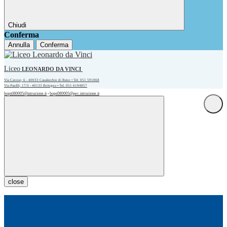
Chiudi
Conferma
Annulla
Conferma
Liceo
LEONARDO DA VINCI
Via Cavour, 6 - 40033 Casalecchio di Reno • Tel. 051 591868
Via Panfili, 17/3 - 40133 Bologna • Tel. 051 6194857
bops080005@istruzione.it
bops080005@pec.istruzione.it
•
close