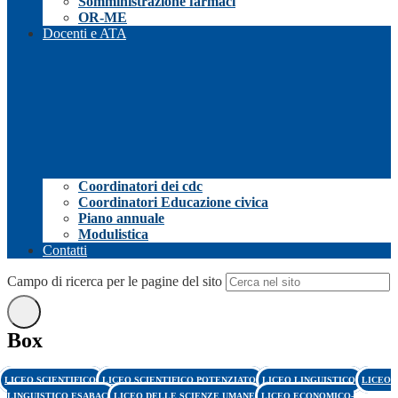
Somministrazione farmaci
OR-ME
Docenti e ATA
Coordinatori dei cdc
Coordinatori Educazione civica
Piano annuale
Modulistica
Contatti
Campo di ricerca per le pagine del sito
Box
LICEO SCIENTIFICO
LICEO SCIENTIFICO POTENZIATO
LICEO LINGUISTICO
LICEO
LINGUISTICO ESABAC
LICEO DELLE SCIENZE UMANE
LICEO ECONOMICO-