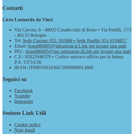
Contatti
Liceo Leonardo da Vinci
Via Cavour, 6 - 40033 Casalecchio di Reno • Via Panfili, 17/3
- 40133 Bologna
Tel:
Sede Cavour: 051 591868 • Sede Panfili: 051 6194857
Email:
bops080005@istruzione.it
Link per inviare una mail
PEC:
bops080005@pec.istruzione.it
Link per inviare una mail
C.F.: 92022940370 • Codice univoco ufficio per la fattura
P.A. UF3A5K
IBAN: IT09F0503436672000000013800
Seguici su
Facebook
Youtube
Instagram
Sezione Link Utili
Cookie policy
Note legali