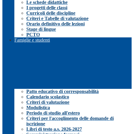
Le schede didattiche
I progetti delle classi
Curricoli delle discipline
Criteri e Tabelle di valutazione
Orario definitivo delle lezioni
Stage di lingue
PCTO
Famiglie e studenti
Patto educativo di corresponsabilità
Calendario scolastico
Criteri di valutazione
Modulistica
Periodo di studio all'estero
Criteri per l'accoglimento delle domande di
iscrizione
Libri di testo a.s. 2026-2027