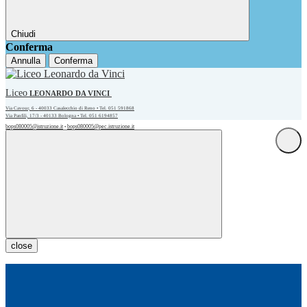
Chiudi
Conferma
Annulla
Conferma
Liceo
LEONARDO DA VINCI
Via Cavour, 6 - 40033 Casalecchio di Reno • Tel. 051 591868
Via Panfili, 17/3 - 40133 Bologna • Tel. 051 6194857
bops080005@istruzione.it
bops080005@pec.istruzione.it
•
close