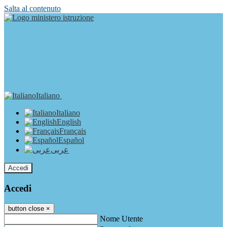
Salta al contenuto
Italiano
Italiano
English
Français
Español
عربى
Accedi
Accedi
button close
×
Nome Utente