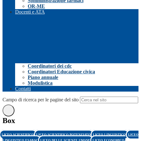
Somministrazione farmaci
OR-ME
Docenti e ATA
Coordinatori dei cdc
Coordinatori Educazione civica
Piano annuale
Modulistica
Contatti
Campo di ricerca per le pagine del sito
Box
LICEO SCIENTIFICO
LICEO SCIENTIFICO POTENZIATO
LICEO LINGUISTICO
LICEO
LINGUISTICO ESABAC
LICEO DELLE SCIENZE UMANE
LICEO ECONOMICO-