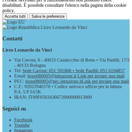
disabilitati. È possibile consultare l'elenco nella pagina della cookie
policy.
Accetta tutti
Salva le preferenze
Liceo Leonardo da Vinci
Contatti
Liceo Leonardo da Vinci
Via Cavour, 6 - 40033 Casalecchio di Reno • Via Panfili, 17/3
- 40133 Bologna
Tel:
Sede Cavour: 051 591868 • Sede Panfili: 051 6194857
Email:
bops080005@istruzione.it
Link per inviare una mail
PEC:
bops080005@pec.istruzione.it
Link per inviare una mail
C.F.: 92022940370 • Codice univoco ufficio per la fattura
P.A. UF3A5K
IBAN: IT09F0503436672000000013800
Seguici su
Facebook
Youtube
Instagram