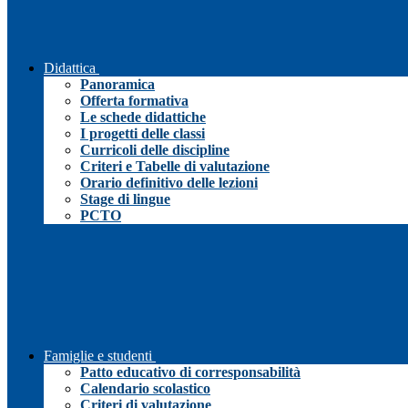
Didattica
Panoramica
Offerta formativa
Le schede didattiche
I progetti delle classi
Curricoli delle discipline
Criteri e Tabelle di valutazione
Orario definitivo delle lezioni
Stage di lingue
PCTO
Famiglie e studenti
Patto educativo di corresponsabilità
Calendario scolastico
Criteri di valutazione