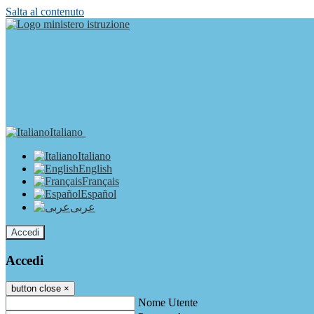
Salta al contenuto
Italiano
Italiano
English
Français
Español
عربى
Accedi
Accedi
button close
×
Nome Utente