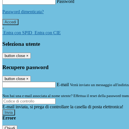
Password
Password dimenticata?
-
Entra con SPID
Entra con CIE
Seleziona utente
button close
×
Recupero password
button close
×
E-mail
Verrà inviato un messaggio all'indirizz
Non hai una e-mail associata al nome utente? Effettua il reset della password tram
E-mail inviata, si prega di controllare la casella di posta elettronica!
Errore
Chiudi