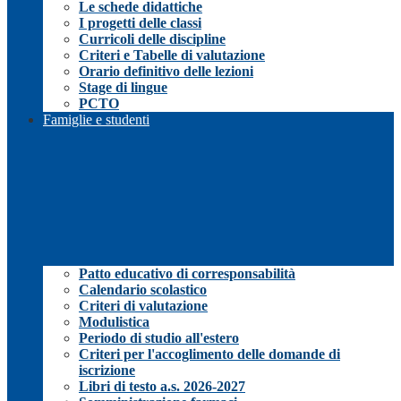
Le schede didattiche
I progetti delle classi
Curricoli delle discipline
Criteri e Tabelle di valutazione
Orario definitivo delle lezioni
Stage di lingue
PCTO
Famiglie e studenti
Patto educativo di corresponsabilità
Calendario scolastico
Criteri di valutazione
Modulistica
Periodo di studio all'estero
Criteri per l'accoglimento delle domande di
iscrizione
Libri di testo a.s. 2026-2027