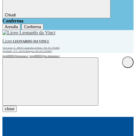
Chiudi
Conferma
Annulla
Conferma
Liceo
LEONARDO DA VINCI
Via Cavour, 6 - 40033 Casalecchio di Reno • Tel. 051 591868
Via Panfili, 17/3 - 40133 Bologna • Tel. 051 6194857
bops080005@istruzione.it
bops080005@pec.istruzione.it
•
close