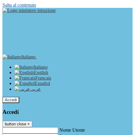
Salta al contenuto
Italiano
Italiano
English
Français
Español
عربى
Accedi
Accedi
button close
×
Nome Utente