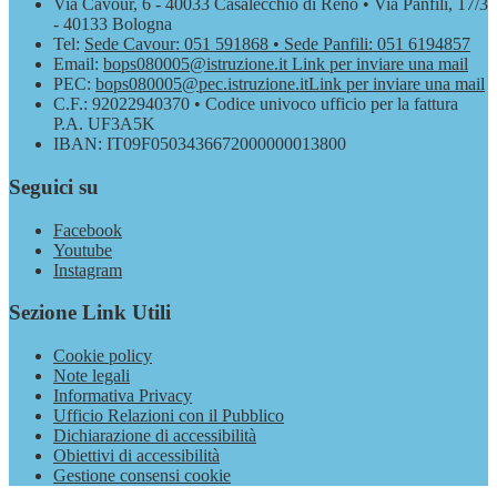
Via Cavour, 6 - 40033 Casalecchio di Reno • Via Panfili, 17/3
- 40133 Bologna
Tel:
Sede Cavour: 051 591868 • Sede Panfili: 051 6194857
Email:
bops080005@istruzione.it
Link per inviare una mail
PEC:
bops080005@pec.istruzione.it
Link per inviare una mail
C.F.: 92022940370 • Codice univoco ufficio per la fattura
P.A. UF3A5K
IBAN: IT09F0503436672000000013800
Seguici su
Facebook
Youtube
Instagram
Sezione Link Utili
Cookie policy
Note legali
Informativa Privacy
Ufficio Relazioni con il Pubblico
Dichiarazione di accessibilità
Obiettivi di accessibilità
Gestione consensi cookie