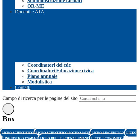
Somministrazione farmaci
OR-ME
Docenti e ATA
Coordinatori dei cdc
Coordinatori Educazione civica
Piano annuale
Modulistica
Contatti
Campo di ricerca per le pagine del sito
Box
LICEO SCIENTIFICO
LICEO SCIENTIFICO POTENZIATO
LICEO LINGUISTICO
LICEO
LINGUISTICO ESABAC
LICEO DELLE SCIENZE UMANE
LICEO ECONOMICO-