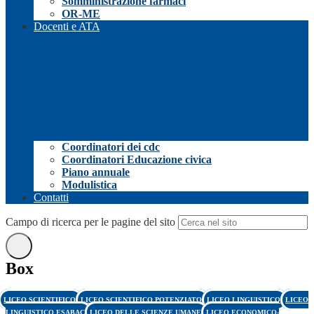
Somministrazione farmaci
OR-ME
Docenti e ATA
Coordinatori dei cdc
Coordinatori Educazione civica
Piano annuale
Modulistica
Contatti
Campo di ricerca per le pagine del sito
Box
LICEO SCIENTIFICO
LICEO SCIENTIFICO POTENZIATO
LICEO LINGUISTICO
LICEO
LINGUISTICO ESABAC
LICEO DELLE SCIENZE UMANE
LICEO ECONOMICO-