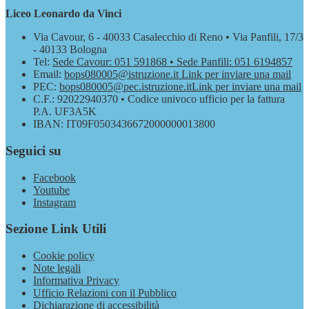
Liceo Leonardo da Vinci
Via Cavour, 6 - 40033 Casalecchio di Reno • Via Panfili, 17/3
- 40133 Bologna
Tel:
Sede Cavour: 051 591868 • Sede Panfili: 051 6194857
Email:
bops080005@istruzione.it
Link per inviare una mail
PEC:
bops080005@pec.istruzione.it
Link per inviare una mail
C.F.: 92022940370 • Codice univoco ufficio per la fattura
P.A. UF3A5K
IBAN: IT09F0503436672000000013800
Seguici su
Facebook
Youtube
Instagram
Sezione Link Utili
Cookie policy
Note legali
Informativa Privacy
Ufficio Relazioni con il Pubblico
Dichiarazione di accessibilità