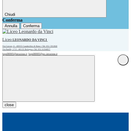
Chiudi
Conferma
Annulla
Conferma
Liceo
LEONARDO DA VINCI
Via Cavour, 6 - 40033 Casalecchio di Reno • Tel. 051 591868
Via Panfili, 17/3 - 40133 Bologna • Tel. 051 6194857
bops080005@istruzione.it
bops080005@pec.istruzione.it
•
close