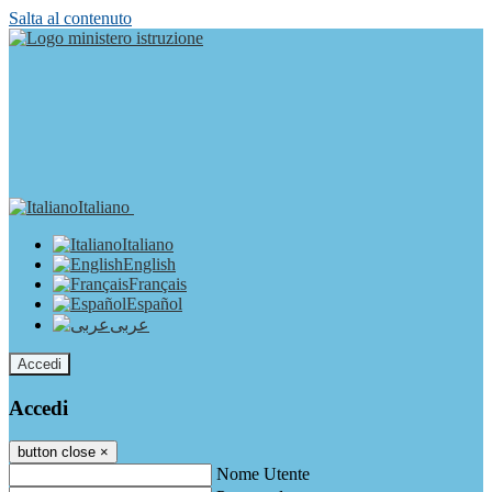
Salta al contenuto
Italiano
Italiano
English
Français
Español
عربى
Accedi
Accedi
button close
×
Nome Utente