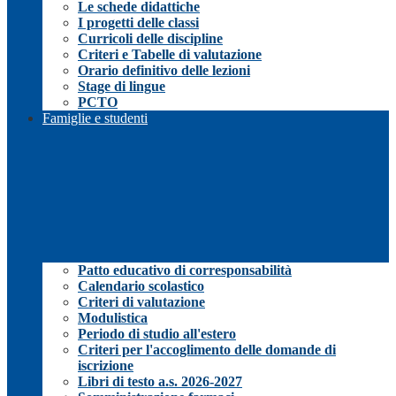
Le schede didattiche
I progetti delle classi
Curricoli delle discipline
Criteri e Tabelle di valutazione
Orario definitivo delle lezioni
Stage di lingue
PCTO
Famiglie e studenti
Patto educativo di corresponsabilità
Calendario scolastico
Criteri di valutazione
Modulistica
Periodo di studio all'estero
Criteri per l'accoglimento delle domande di
iscrizione
Libri di testo a.s. 2026-2027