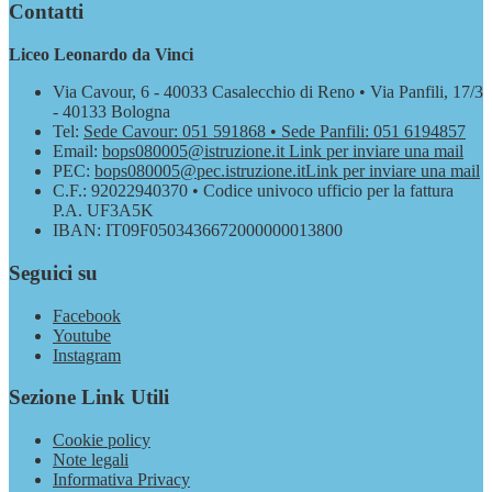
Contatti
Liceo Leonardo da Vinci
Via Cavour, 6 - 40033 Casalecchio di Reno • Via Panfili, 17/3
- 40133 Bologna
Tel:
Sede Cavour: 051 591868 • Sede Panfili: 051 6194857
Email:
bops080005@istruzione.it
Link per inviare una mail
PEC:
bops080005@pec.istruzione.it
Link per inviare una mail
C.F.: 92022940370 • Codice univoco ufficio per la fattura
P.A. UF3A5K
IBAN: IT09F0503436672000000013800
Seguici su
Facebook
Youtube
Instagram
Sezione Link Utili
Cookie policy
Note legali
Informativa Privacy