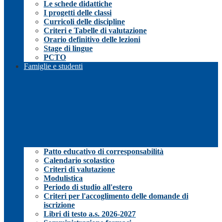
Le schede didattiche
I progetti delle classi
Curricoli delle discipline
Criteri e Tabelle di valutazione
Orario definitivo delle lezioni
Stage di lingue
PCTO
Famiglie e studenti
Patto educativo di corresponsabilità
Calendario scolastico
Criteri di valutazione
Modulistica
Periodo di studio all'estero
Criteri per l'accoglimento delle domande di
iscrizione
Libri di testo a.s. 2026-2027