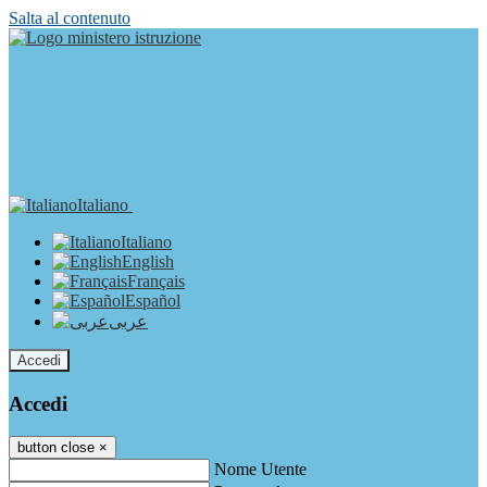
Salta al contenuto
Italiano
Italiano
English
Français
Español
عربى
Accedi
Accedi
button close
×
Nome Utente