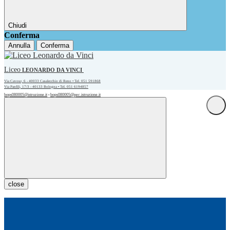
Chiudi
Conferma
Annulla
Conferma
Liceo
LEONARDO DA VINCI
Via Cavour, 6 - 40033 Casalecchio di Reno • Tel. 051 591868
Via Panfili, 17/3 - 40133 Bologna • Tel. 051 6194857
bops080005@istruzione.it
bops080005@pec.istruzione.it
•
close