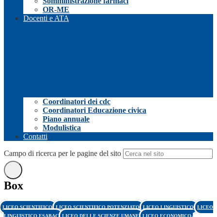
Somministrazione farmaci
OR-ME
Docenti e ATA
Coordinatori dei cdc
Coordinatori Educazione civica
Piano annuale
Modulistica
Contatti
Campo di ricerca per le pagine del sito
Box
LICEO SCIENTIFICO
LICEO SCIENTIFICO POTENZIATO
LICEO LINGUISTICO
LICEO
LINGUISTICO ESABAC
LICEO DELLE SCIENZE UMANE
LICEO ECONOMICO-