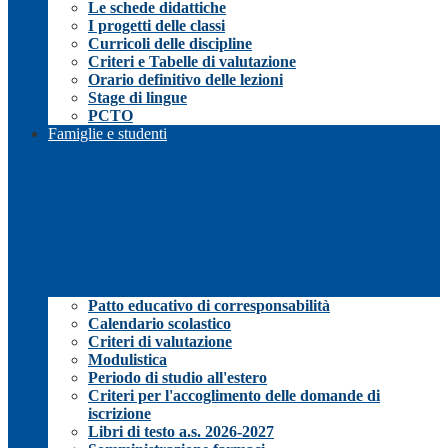
Le schede didattiche
I progetti delle classi
Curricoli delle discipline
Criteri e Tabelle di valutazione
Orario definitivo delle lezioni
Stage di lingue
PCTO
Famiglie e studenti
Patto educativo di corresponsabilità
Calendario scolastico
Criteri di valutazione
Modulistica
Periodo di studio all'estero
Criteri per l'accoglimento delle domande di
iscrizione
Libri di testo a.s. 2026-2027