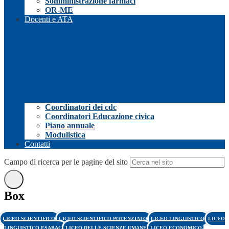
Somministrazione farmaci
OR-ME
Docenti e ATA
Coordinatori dei cdc
Coordinatori Educazione civica
Piano annuale
Modulistica
Contatti
Campo di ricerca per le pagine del sito
Box
LICEO SCIENTIFICO
LICEO SCIENTIFICO POTENZIATO
LICEO LINGUISTICO
LICEO
LINGUISTICO ESABAC
LICEO DELLE SCIENZE UMANE
LICEO ECONOMICO-