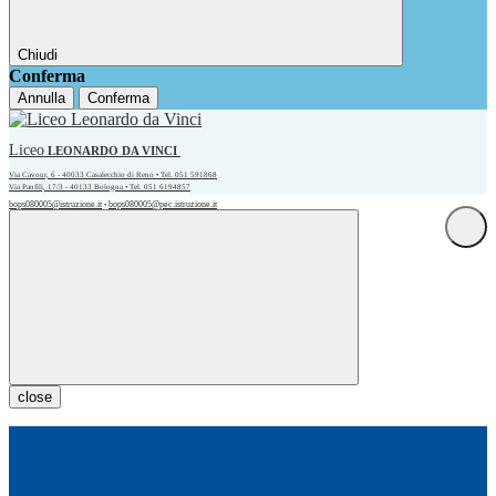
Chiudi
Conferma
Annulla
Conferma
Liceo
LEONARDO DA VINCI
Via Cavour, 6 - 40033 Casalecchio di Reno • Tel. 051 591868
Via Panfili, 17/3 - 40133 Bologna • Tel. 051 6194857
bops080005@istruzione.it
bops080005@pec.istruzione.it
•
close