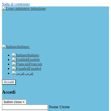
Salta al contenuto
Italiano
Italiano
English
Français
Español
عربى
Accedi
Accedi
button close
×
Nome Utente