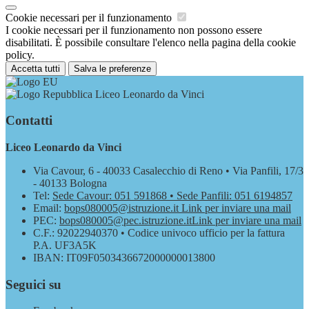
Cookie necessari per il funzionamento
I cookie necessari per il funzionamento non possono essere
disabilitati. È possibile consultare l'elenco nella pagina della cookie
policy.
Accetta tutti
Salva le preferenze
Liceo Leonardo da Vinci
Contatti
Liceo Leonardo da Vinci
Via Cavour, 6 - 40033 Casalecchio di Reno • Via Panfili, 17/3
- 40133 Bologna
Tel:
Sede Cavour: 051 591868 • Sede Panfili: 051 6194857
Email:
bops080005@istruzione.it
Link per inviare una mail
PEC:
bops080005@pec.istruzione.it
Link per inviare una mail
C.F.: 92022940370 • Codice univoco ufficio per la fattura
P.A. UF3A5K
IBAN: IT09F0503436672000000013800
Seguici su