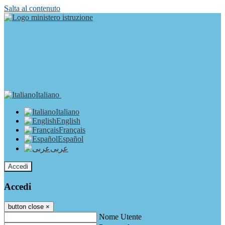
Salta al contenuto
Italiano
Italiano
English
Français
Español
عربى
Accedi
Accedi
button close
×
Nome Utente