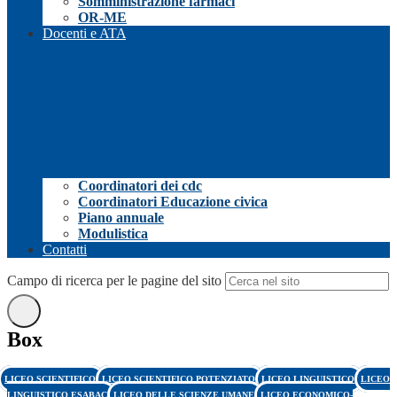
Somministrazione farmaci
OR-ME
Docenti e ATA
Coordinatori dei cdc
Coordinatori Educazione civica
Piano annuale
Modulistica
Contatti
Campo di ricerca per le pagine del sito
Box
LICEO SCIENTIFICO
LICEO SCIENTIFICO POTENZIATO
LICEO LINGUISTICO
LICEO
LINGUISTICO ESABAC
LICEO DELLE SCIENZE UMANE
LICEO ECONOMICO-