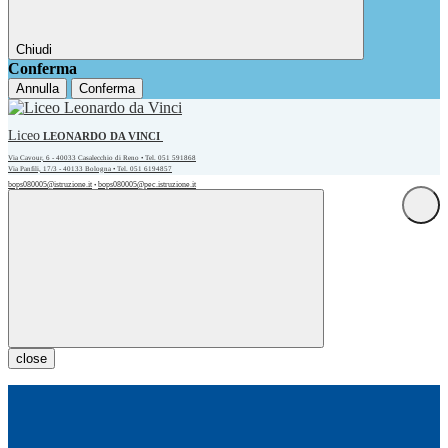
Chiudi
Conferma
Annulla
Conferma
Liceo
LEONARDO DA VINCI
Via Cavour, 6 - 40033 Casalecchio di Reno • Tel. 051 591868
Via Panfili, 17/3 - 40133 Bologna • Tel. 051 6194857
bops080005@istruzione.it
bops080005@pec.istruzione.it
•
close