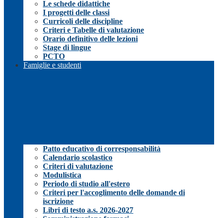
Le schede didattiche
I progetti delle classi
Curricoli delle discipline
Criteri e Tabelle di valutazione
Orario definitivo delle lezioni
Stage di lingue
PCTO
Famiglie e studenti
Patto educativo di corresponsabilità
Calendario scolastico
Criteri di valutazione
Modulistica
Periodo di studio all'estero
Criteri per l'accoglimento delle domande di
iscrizione
Libri di testo a.s. 2026-2027