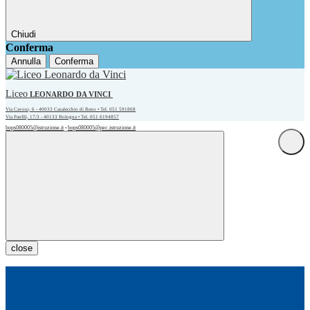
Chiudi
Conferma
Annulla
Conferma
Liceo
LEONARDO DA VINCI
Via Cavour, 6 - 40033 Casalecchio di Reno • Tel. 051 591868
Via Panfili, 17/3 - 40133 Bologna • Tel. 051 6194857
bops080005@istruzione.it
bops080005@pec.istruzione.it
•
close