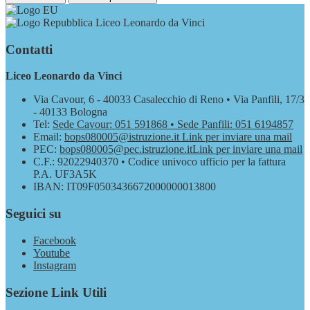
Liceo Leonardo da Vinci
Contatti
Liceo Leonardo da Vinci
Via Cavour, 6 - 40033 Casalecchio di Reno • Via Panfili, 17/3
- 40133 Bologna
Tel:
Sede Cavour: 051 591868 • Sede Panfili: 051 6194857
Email:
bops080005@istruzione.it
Link per inviare una mail
PEC:
bops080005@pec.istruzione.it
Link per inviare una mail
C.F.: 92022940370 • Codice univoco ufficio per la fattura
P.A. UF3A5K
IBAN: IT09F0503436672000000013800
Seguici su
Facebook
Youtube
Instagram
Sezione Link Utili