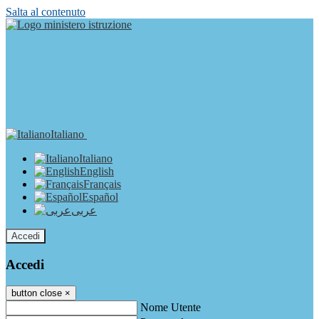
Salta al contenuto
Italiano
Italiano
English
Français
Español
عربى
Accedi
Accedi
button close
×
Nome Utente