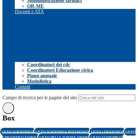
Somministrazione farmaci
OR-ME
Docenti e ATA
Coordinatori dei cdc
Coordinatori Educazione civica
Piano annuale
Modulistica
Contatti
Campo di ricerca per le pagine del sito
Box
LICEO SCIENTIFICO
LICEO SCIENTIFICO POTENZIATO
LICEO LINGUISTICO
LICEO
LINGUISTICO ESABAC
LICEO DELLE SCIENZE UMANE
LICEO ECONOMICO-