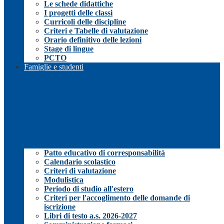
Le schede didattiche
I progetti delle classi
Curricoli delle discipline
Criteri e Tabelle di valutazione
Orario definitivo delle lezioni
Stage di lingue
PCTO
Famiglie e studenti
Patto educativo di corresponsabilità
Calendario scolastico
Criteri di valutazione
Modulistica
Periodo di studio all'estero
Criteri per l'accoglimento delle domande di
iscrizione
Libri di testo a.s. 2026-2027