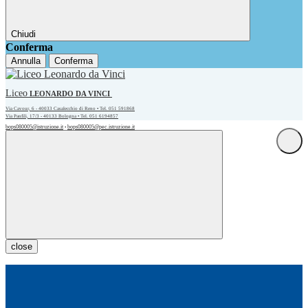
Chiudi
Conferma
Annulla
Conferma
Liceo
LEONARDO DA VINCI
Via Cavour, 6 - 40033 Casalecchio di Reno • Tel. 051 591868
Via Panfili, 17/3 - 40133 Bologna • Tel. 051 6194857
bops080005@istruzione.it
bops080005@pec.istruzione.it
•
close