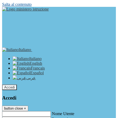
Salta al contenuto
Italiano
Italiano
English
Français
Español
عربى
Accedi
Accedi
button close
×
Nome Utente