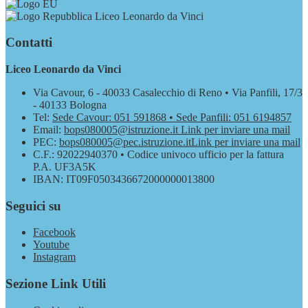
Liceo Leonardo da Vinci
Contatti
Liceo Leonardo da Vinci
Via Cavour, 6 - 40033 Casalecchio di Reno • Via Panfili, 17/3
- 40133 Bologna
Tel:
Sede Cavour: 051 591868 • Sede Panfili: 051 6194857
Email:
bops080005@istruzione.it
Link per inviare una mail
PEC:
bops080005@pec.istruzione.it
Link per inviare una mail
C.F.: 92022940370 • Codice univoco ufficio per la fattura
P.A. UF3A5K
IBAN: IT09F0503436672000000013800
Seguici su
Facebook
Youtube
Instagram
Sezione Link Utili