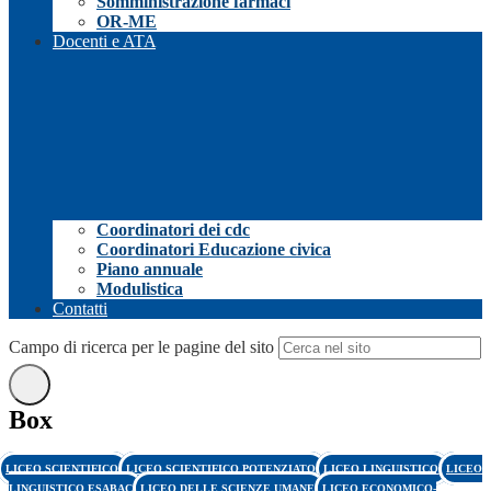
Somministrazione farmaci
OR-ME
Docenti e ATA
Coordinatori dei cdc
Coordinatori Educazione civica
Piano annuale
Modulistica
Contatti
Campo di ricerca per le pagine del sito
Box
LICEO SCIENTIFICO
LICEO SCIENTIFICO POTENZIATO
LICEO LINGUISTICO
LICEO
LINGUISTICO ESABAC
LICEO DELLE SCIENZE UMANE
LICEO ECONOMICO-