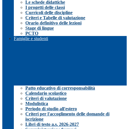
Le schede didattiche
I progetti delle classi
Curricoli delle discipline
Criteri e Tabelle di valutazione
Orario definitivo delle lezioni
Stage di lingue
PCTO
Famiglie e studenti
Patto educativo di corresponsabilità
Calendario scolastico
Criteri di valutazione
Modulistica
Periodo di studio all'estero
Criteri per l'accoglimento delle domande di
iscrizione
Libri di testo a.s. 2026-2027