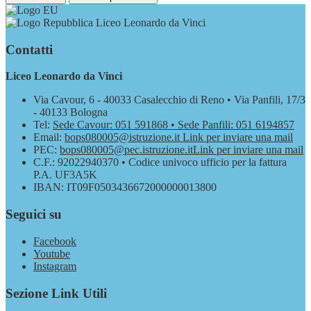
Liceo Leonardo da Vinci
Contatti
Liceo Leonardo da Vinci
Via Cavour, 6 - 40033 Casalecchio di Reno • Via Panfili, 17/3
- 40133 Bologna
Tel:
Sede Cavour: 051 591868 • Sede Panfili: 051 6194857
Email:
bops080005@istruzione.it
Link per inviare una mail
PEC:
bops080005@pec.istruzione.it
Link per inviare una mail
C.F.: 92022940370 • Codice univoco ufficio per la fattura
P.A. UF3A5K
IBAN: IT09F0503436672000000013800
Seguici su
Facebook
Youtube
Instagram
Sezione Link Utili