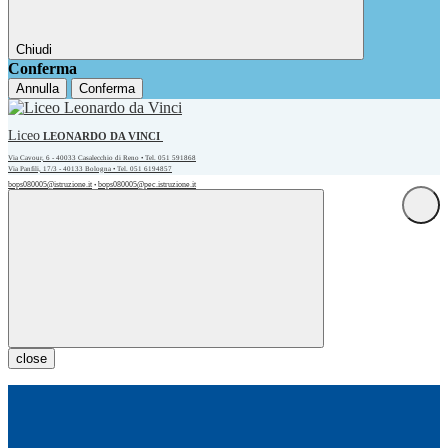
Chiudi
Conferma
Annulla
Conferma
Liceo
LEONARDO DA VINCI
Via Cavour, 6 - 40033 Casalecchio di Reno • Tel. 051 591868
Via Panfili, 17/3 - 40133 Bologna • Tel. 051 6194857
bops080005@istruzione.it
bops080005@pec.istruzione.it
•
close