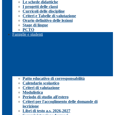
Le schede didattiche
I progetti delle classi
Curricoli delle discipline
Criteri e Tabelle di valutazione
Orario definitivo delle lezioni
Stage di lingue
PCTO
Famiglie e studenti
Patto educativo di corresponsabilità
Calendario scolastico
Criteri di valutazione
Modulistica
Periodo di studio all'estero
Criteri per l'accoglimento delle domande di
iscrizione
Libri di testo a.s. 2026-2027