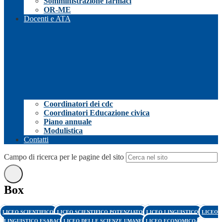
Somministrazione farmaci
OR-ME
Docenti e ATA
Coordinatori dei cdc
Coordinatori Educazione civica
Piano annuale
Modulistica
Contatti
Campo di ricerca per le pagine del sito
Box
LICEO SCIENTIFICO
LICEO SCIENTIFICO POTENZIATO
LICEO LINGUISTICO
LICEO
LINGUISTICO ESABAC
LICEO DELLE SCIENZE UMANE
LICEO ECONOMICO-