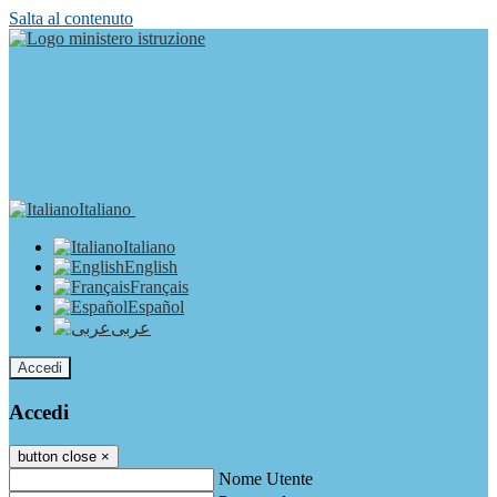
Salta al contenuto
Italiano
Italiano
English
Français
Español
عربى
Accedi
Accedi
button close
×
Nome Utente