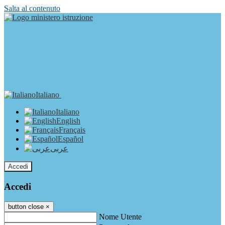
Salta al contenuto
Italiano
Italiano
English
Français
Español
عربى
Accedi
Accedi
button close
×
Nome Utente