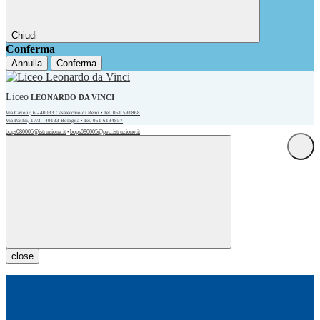
Chiudi
Conferma
Annulla
Conferma
Liceo
LEONARDO DA VINCI
Via Cavour, 6 - 40033 Casalecchio di Reno • Tel. 051 591868
Via Panfili, 17/3 - 40133 Bologna • Tel. 051 6194857
bops080005@istruzione.it
bops080005@pec.istruzione.it
•
close