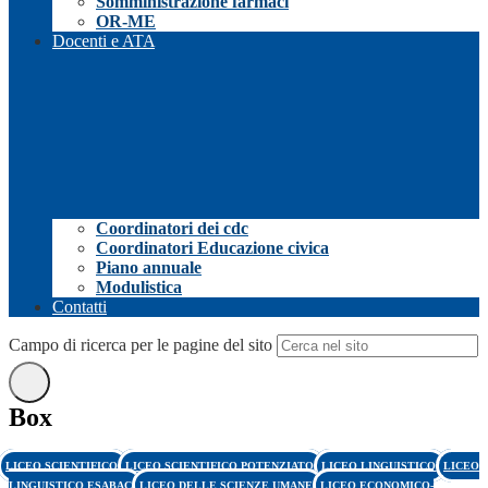
Somministrazione farmaci
OR-ME
Docenti e ATA
Coordinatori dei cdc
Coordinatori Educazione civica
Piano annuale
Modulistica
Contatti
Campo di ricerca per le pagine del sito
Box
LICEO SCIENTIFICO
LICEO SCIENTIFICO POTENZIATO
LICEO LINGUISTICO
LICEO
LINGUISTICO ESABAC
LICEO DELLE SCIENZE UMANE
LICEO ECONOMICO-