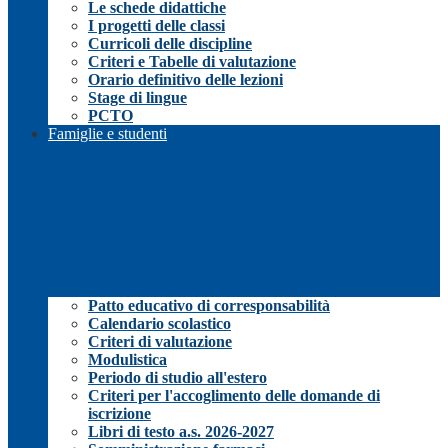
Le schede didattiche
I progetti delle classi
Curricoli delle discipline
Criteri e Tabelle di valutazione
Orario definitivo delle lezioni
Stage di lingue
PCTO
Famiglie e studenti
Patto educativo di corresponsabilità
Calendario scolastico
Criteri di valutazione
Modulistica
Periodo di studio all'estero
Criteri per l'accoglimento delle domande di
iscrizione
Libri di testo a.s. 2026-2027