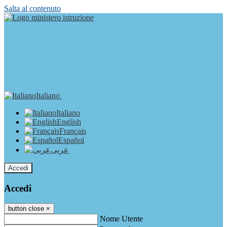
Salta al contenuto
Italiano
Italiano
English
Français
Español
عربى
Accedi
Accedi
button close
×
Nome Utente