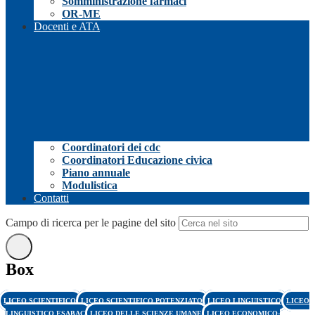
Somministrazione farmaci
OR-ME
Docenti e ATA
Coordinatori dei cdc
Coordinatori Educazione civica
Piano annuale
Modulistica
Contatti
Campo di ricerca per le pagine del sito
Box
LICEO SCIENTIFICO
LICEO SCIENTIFICO POTENZIATO
LICEO LINGUISTICO
LICEO
LINGUISTICO ESABAC
LICEO DELLE SCIENZE UMANE
LICEO ECONOMICO-