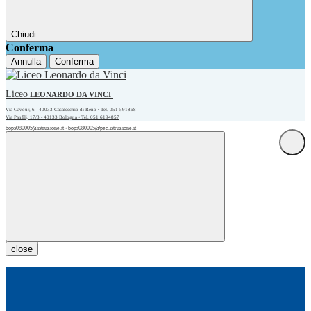
Chiudi
Conferma
Annulla
Conferma
Liceo
LEONARDO DA VINCI
Via Cavour, 6 - 40033 Casalecchio di Reno • Tel. 051 591868
Via Panfili, 17/3 - 40133 Bologna • Tel. 051 6194857
bops080005@istruzione.it
bops080005@pec.istruzione.it
•
close