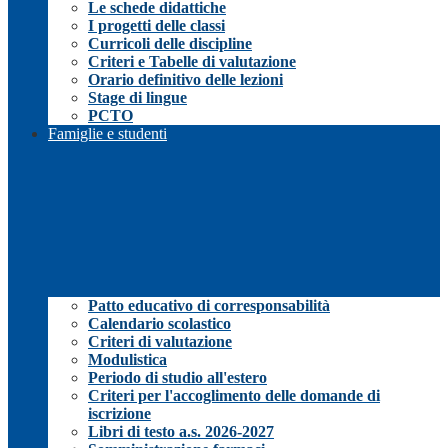
Le schede didattiche
I progetti delle classi
Curricoli delle discipline
Criteri e Tabelle di valutazione
Orario definitivo delle lezioni
Stage di lingue
PCTO
Famiglie e studenti
Patto educativo di corresponsabilità
Calendario scolastico
Criteri di valutazione
Modulistica
Periodo di studio all'estero
Criteri per l'accoglimento delle domande di
iscrizione
Libri di testo a.s. 2026-2027