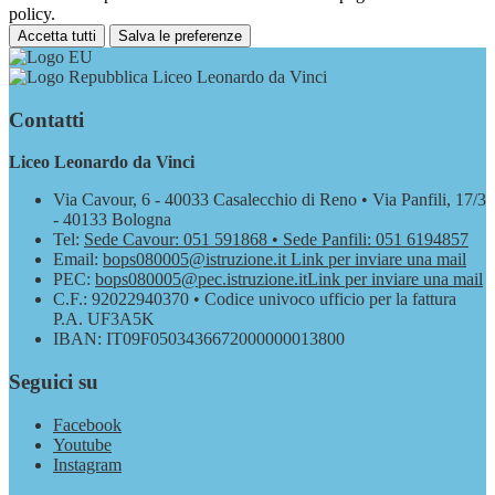
policy.
Accetta tutti
Salva le preferenze
Liceo Leonardo da Vinci
Contatti
Liceo Leonardo da Vinci
Via Cavour, 6 - 40033 Casalecchio di Reno • Via Panfili, 17/3
- 40133 Bologna
Tel:
Sede Cavour: 051 591868 • Sede Panfili: 051 6194857
Email:
bops080005@istruzione.it
Link per inviare una mail
PEC:
bops080005@pec.istruzione.it
Link per inviare una mail
C.F.: 92022940370 • Codice univoco ufficio per la fattura
P.A. UF3A5K
IBAN: IT09F0503436672000000013800
Seguici su
Facebook
Youtube
Instagram