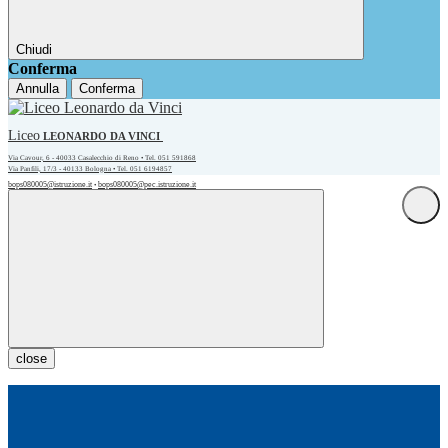
Chiudi
Conferma
Annulla
Conferma
Liceo
LEONARDO DA VINCI
Via Cavour, 6 - 40033 Casalecchio di Reno • Tel. 051 591868
Via Panfili, 17/3 - 40133 Bologna • Tel. 051 6194857
bops080005@istruzione.it
bops080005@pec.istruzione.it
•
close