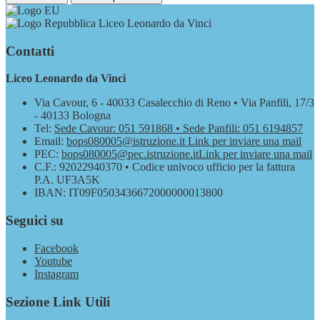
Liceo Leonardo da Vinci
Contatti
Liceo Leonardo da Vinci
Via Cavour, 6 - 40033 Casalecchio di Reno • Via Panfili, 17/3
- 40133 Bologna
Tel:
Sede Cavour: 051 591868 • Sede Panfili: 051 6194857
Email:
bops080005@istruzione.it
Link per inviare una mail
PEC:
bops080005@pec.istruzione.it
Link per inviare una mail
C.F.: 92022940370 • Codice univoco ufficio per la fattura
P.A. UF3A5K
IBAN: IT09F0503436672000000013800
Seguici su
Facebook
Youtube
Instagram
Sezione Link Utili