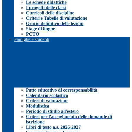
Le schede didattiche
I progetti delle classi
Curricoli delle discipline
Criteri e Tabelle di valutazione
Orario definitivo delle lezioni
Stage di lingue
PCTO
Famiglie e studenti
Patto educativo di corresponsabilità
Calendario scolastico
Criteri di valutazione
Modulistica
Periodo di studio all'estero
Criteri per l'accoglimento delle domande di
iscrizione
Libri di testo a.s. 2026-2027