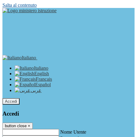
Salta al contenuto
Italiano
Italiano
English
Français
Español
عربى
Accedi
Accedi
button close
×
Nome Utente