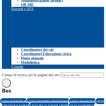
Somministrazione farmaci
OR-ME
Docenti e ATA
Coordinatori dei cdc
Coordinatori Educazione civica
Piano annuale
Modulistica
Contatti
Campo di ricerca per le pagine del sito
Box
LICEO SCIENTIFICO
LICEO SCIENTIFICO POTENZIATO
LICEO LINGUISTICO
LICEO
LINGUISTICO ESABAC
LICEO DELLE SCIENZE UMANE
LICEO ECONOMICO-