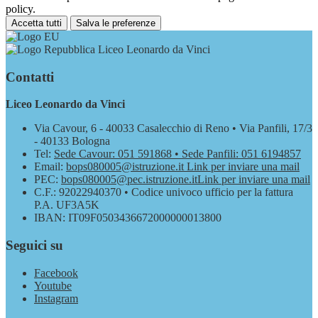
policy.
Accetta tutti
Salva le preferenze
Liceo Leonardo da Vinci
Contatti
Liceo Leonardo da Vinci
Via Cavour, 6 - 40033 Casalecchio di Reno • Via Panfili, 17/3
- 40133 Bologna
Tel:
Sede Cavour: 051 591868 • Sede Panfili: 051 6194857
Email:
bops080005@istruzione.it
Link per inviare una mail
PEC:
bops080005@pec.istruzione.it
Link per inviare una mail
C.F.: 92022940370 • Codice univoco ufficio per la fattura
P.A. UF3A5K
IBAN: IT09F0503436672000000013800
Seguici su
Facebook
Youtube
Instagram