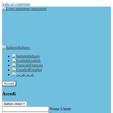
Salta al contenuto
Italiano
Italiano
English
Français
Español
عربى
Accedi
Accedi
button close
×
Nome Utente