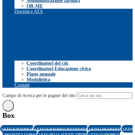
Somministrazione farmaci
OR-ME
Docenti e ATA
Coordinatori dei cdc
Coordinatori Educazione civica
Piano annuale
Modulistica
Contatti
Campo di ricerca per le pagine del sito
Box
LICEO SCIENTIFICO
LICEO SCIENTIFICO POTENZIATO
LICEO LINGUISTICO
LICEO
LINGUISTICO ESABAC
LICEO DELLE SCIENZE UMANE
LICEO ECONOMICO-