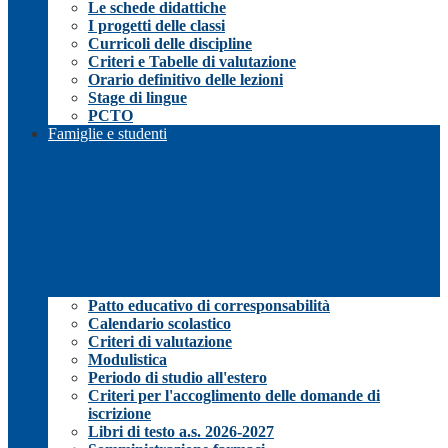
Le schede didattiche
I progetti delle classi
Curricoli delle discipline
Criteri e Tabelle di valutazione
Orario definitivo delle lezioni
Stage di lingue
PCTO
Famiglie e studenti
Patto educativo di corresponsabilità
Calendario scolastico
Criteri di valutazione
Modulistica
Periodo di studio all'estero
Criteri per l'accoglimento delle domande di
iscrizione
Libri di testo a.s. 2026-2027