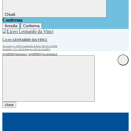
Chiudi
Conferma
Annulla
Conferma
Liceo
LEONARDO DA VINCI
Via Cavour, 6 - 40033 Casalecchio di Reno • Tel. 051 591868
Via Panfili, 17/3 - 40133 Bologna • Tel. 051 6194857
bops080005@istruzione.it
bops080005@pec.istruzione.it
•
close