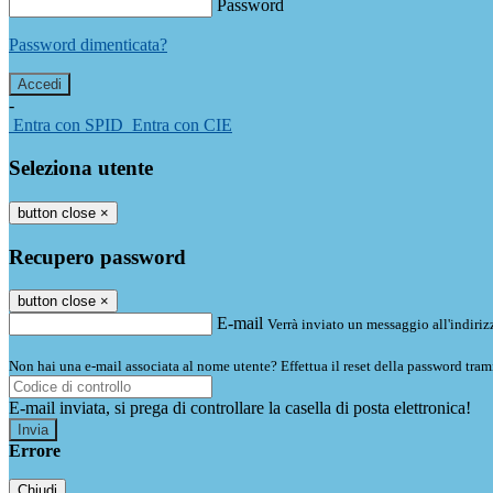
Password
Password dimenticata?
-
Entra con SPID
Entra con CIE
Seleziona utente
button close
×
Recupero password
button close
×
E-mail
Verrà inviato un messaggio all'indirizz
Non hai una e-mail associata al nome utente? Effettua il reset della password tram
E-mail inviata, si prega di controllare la casella di posta elettronica!
Errore
Chiudi