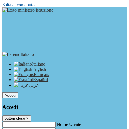
Salta al contenuto
Italiano
Italiano
English
Français
Español
عربى
Accedi
Accedi
button close
×
Nome Utente