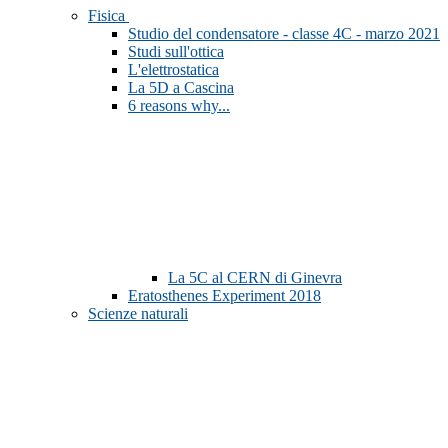
Fisica
Studio del condensatore - classe 4C - marzo 2021
Studi sull'ottica
L'elettrostatica
La 5D a Cascina
6 reasons why...
La 5C al CERN di Ginevra
Eratosthenes Experiment 2018
Scienze naturali