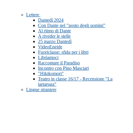
Lettere
Dantedì 2024
Con Dante nel "posto degli uomini"
Al ritmo di Dante
A riveder le stelle
25 marzo Dantedì
VideoEneide
Fuoriclasse: sfida per i libri
Libriamoci
Raccontare il Paradiso
Incontro con Pino Masciari
"Hikikomori"
Teatro in classe 16/17 - Recensione "La
tartaruga"
Lingue straniere