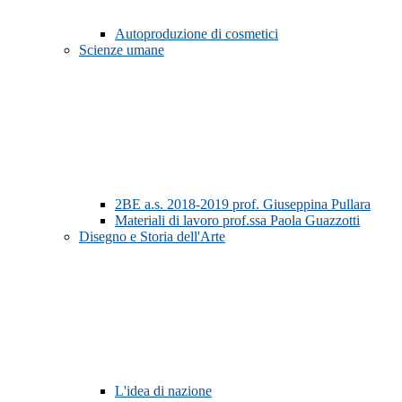
Autoproduzione di cosmetici
Scienze umane
2BE a.s. 2018-2019 prof. Giuseppina Pullara
Materiali di lavoro prof.ssa Paola Guazzotti
Disegno e Storia dell'Arte
L'idea di nazione