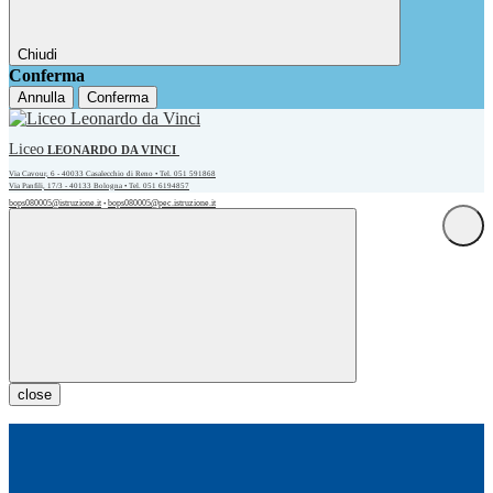
Chiudi
Conferma
Annulla
Conferma
Liceo
LEONARDO DA VINCI
Via Cavour, 6 - 40033 Casalecchio di Reno • Tel. 051 591868
Via Panfili, 17/3 - 40133 Bologna • Tel. 051 6194857
bops080005@istruzione.it
bops080005@pec.istruzione.it
•
close