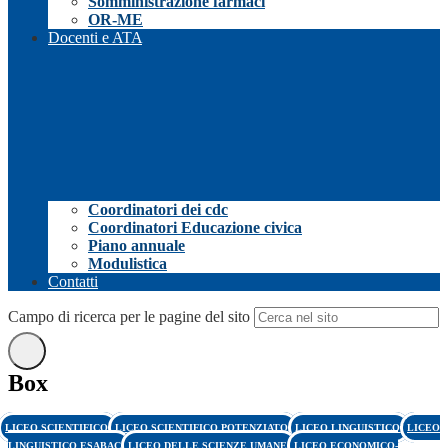
Somministrazione farmaci
OR-ME
Docenti e ATA
Coordinatori dei cdc
Coordinatori Educazione civica
Piano annuale
Modulistica
Contatti
Campo di ricerca per le pagine del sito
Box
LICEO SCIENTIFICO
LICEO SCIENTIFICO POTENZIATO
LICEO LINGUISTICO
LICEO
LINGUISTICO ESABAC
LICEO DELLE SCIENZE UMANE
LICEO ECONOMICO-