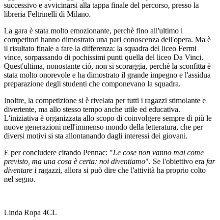
successivo e avvicinarsi alla tappa finale del percorso, presso la
libreria Feltrinelli di Milano.
La gara è stata molto emozionante, perchè fino all'ultimo i
competitori hanno dimostrato una pari conoscenza dell'opera. Ma è
il risultato finale a fare la differenza: la squadra del liceo Fermi
vince, sorpassando di pochissimi punti quella del liceo Da Vinci.
Quest'ultima, nonostante ciò, non si scoraggia, perchè la sconfitta è
stata molto onorevole e ha dimostrato il grande impegno e l'assidua
preparazione degli studenti che componevano la squadra.
Inoltre, la competizione si è rivelata per tutti i ragazzi stimolante e
divertente, ma allo stesso tempo anche utile ed educativa.
L'iniziativa è organizzata allo scopo di coinvolgere sempre di più le
nuove generazioni nell'immenso mondo della letteratura, che per
diversi motivi si sta allontanando dagli interessi dei giovani.
E per concludere citando Pennac: "
Le cose non vanno mai come
previsto, ma una cosa è certa: noi diventiamo
". Se l'obiettivo era
far
diventare
i ragazzi, allora si può dire che l'attività ha proprio colto
nel segno.
Linda Ropa 4CL