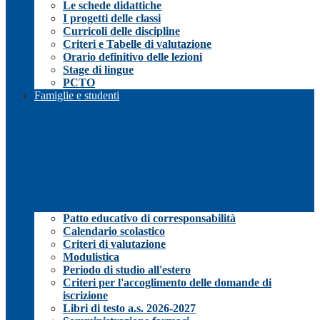
Le schede didattiche
I progetti delle classi
Curricoli delle discipline
Criteri e Tabelle di valutazione
Orario definitivo delle lezioni
Stage di lingue
PCTO
Famiglie e studenti
Patto educativo di corresponsabilità
Calendario scolastico
Criteri di valutazione
Modulistica
Periodo di studio all'estero
Criteri per l'accoglimento delle domande di
iscrizione
Libri di testo a.s. 2026-2027