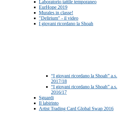
Laboratorio tattile temporaneo
EurHope 2019
Murales in classe!
"Delirium" - il video
I giovani ricordano la Shoah
“I giovani ricordano la Shoah” a.s.
2017/18
“I giovani ricordano la Shoah” a.s.
2016/17
Sguardi
Il labirinto
Artist Trading Card Global Swap 2016