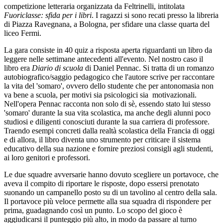
competizione letteraria organizzata da Feltrinelli, intitolata
Fuoriclasse: sfida per i libri
. I ragazzi si sono recati presso la libreria
di Piazza Ravegnana, a Bologna, per sfidare una classe quarta del
liceo Fermi.
La gara consiste in 40 quiz a risposta aperta riguardanti un libro da
leggere nelle settimane antecedenti all'evento. Nel nostro caso il
libro era
Diario di scuola
di
Daniel Pennac
. Si tratta di un romanzo
autobiografico/saggio pedagogico che l'autore scrive per raccontare
la vita del 'somaro', ovvero dello studente che per antonomasia non
va bene a scuola, per motivi sia psicologici sia motivazionali.
Nell'opera Pennac racconta non solo di sè, essendo stato lui stesso
'somaro' durante la sua vita scolastica, ma anche degli alunni poco
studiosi e diligenti conosciuti durante la sua carriera di professore.
Traendo esempi concreti dalla realtà scolastica della Francia di oggi
e di allora, il libro diventa uno strumento per criticare il sistema
educativo della sua nazione e fornire preziosi consigli agli studenti,
ai loro genitori e professori.
Le due squadre avversarie hanno dovuto scegliere un portavoce, che
aveva il compito di riportare le risposte, dopo essersi prenotato
suonando un campanello posto su di un tavolino al centro della sala.
Il portavoce più veloce permette alla sua squadra di rispondere per
prima, guadagnando così un punto. Lo scopo del gioco è
aggiudicarsi il punteggio più alto, in modo da passare al turno