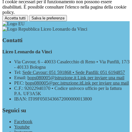
I cookie necessari per il funzionamento non possono essere
disabilitati. È possibile consultare l'elenco nella pagina della cookie
policy.
Accetta tutti
Salva le preferenze
Liceo Leonardo da Vinci
Contatti
Liceo Leonardo da Vinci
Via Cavour, 6 - 40033 Casalecchio di Reno • Via Panfili, 17/3
- 40133 Bologna
Tel:
Sede Cavour: 051 591868 • Sede Panfili: 051 6194857
Email:
bops080005@istruzione.it
Link per inviare una mail
PEC:
bops080005@pec.istruzione.it
Link per inviare una mail
C.F.: 92022940370 • Codice univoco ufficio per la fattura
P.A. UF3A5K
IBAN: IT09F0503436672000000013800
Seguici su
Facebook
Youtube