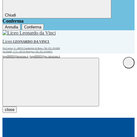
Chiudi
Conferma
Annulla
Conferma
Liceo
LEONARDO DA VINCI
Via Cavour, 6 - 40033 Casalecchio di Reno • Tel. 051 591868
Via Panfili, 17/3 - 40133 Bologna • Tel. 051 6194857
bops080005@istruzione.it
bops080005@pec.istruzione.it
•
close