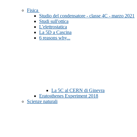
Fisica
Studio del condensatore - classe 4C - marzo 2021
Studi sull'ottica
L'elettrostatica
La 5D a Cascina
6 reasons why...
La 5C al CERN di Ginevra
Eratosthenes Experiment 2018
Scienze naturali