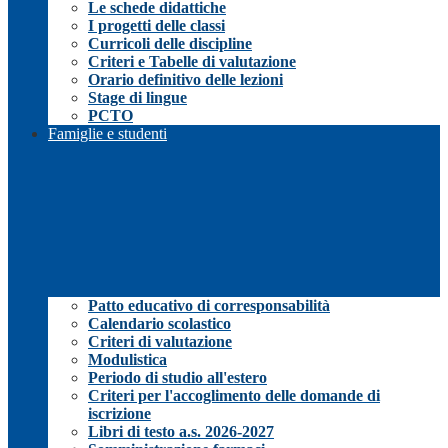
Le schede didattiche
I progetti delle classi
Curricoli delle discipline
Criteri e Tabelle di valutazione
Orario definitivo delle lezioni
Stage di lingue
PCTO
Famiglie e studenti
Patto educativo di corresponsabilità
Calendario scolastico
Criteri di valutazione
Modulistica
Periodo di studio all'estero
Criteri per l'accoglimento delle domande di
iscrizione
Libri di testo a.s. 2026-2027