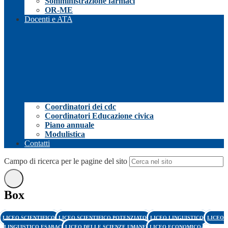
Somministrazione farmaci
OR-ME
Docenti e ATA
Coordinatori dei cdc
Coordinatori Educazione civica
Piano annuale
Modulistica
Contatti
Campo di ricerca per le pagine del sito
Box
LICEO SCIENTIFICO
LICEO SCIENTIFICO POTENZIATO
LICEO LINGUISTICO
LICEO
LINGUISTICO ESABAC
LICEO DELLE SCIENZE UMANE
LICEO ECONOMICO-