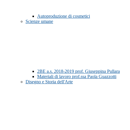
Autoproduzione di cosmetici
Scienze umane
2BE a.s. 2018-2019 prof. Giuseppina Pullara
Materiali di lavoro prof.ssa Paola Guazzotti
Disegno e Storia dell'Arte