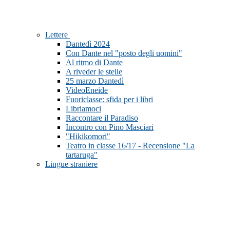
Lettere
Dantedì 2024
Con Dante nel "posto degli uomini"
Al ritmo di Dante
A riveder le stelle
25 marzo Dantedì
VideoEneide
Fuoriclasse: sfida per i libri
Libriamoci
Raccontare il Paradiso
Incontro con Pino Masciari
"Hikikomori"
Teatro in classe 16/17 - Recensione "La
tartaruga"
Lingue straniere