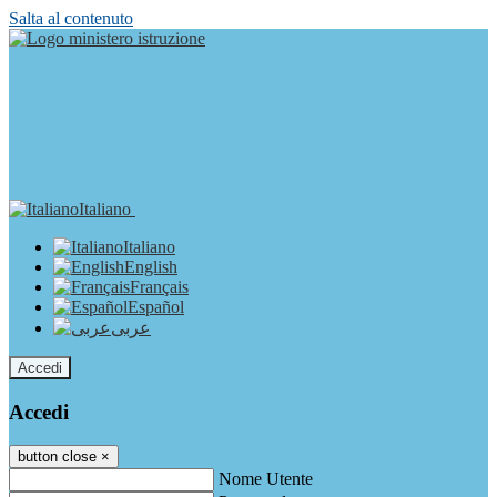
Salta al contenuto
Italiano
Italiano
English
Français
Español
عربى
Accedi
Accedi
button close
×
Nome Utente