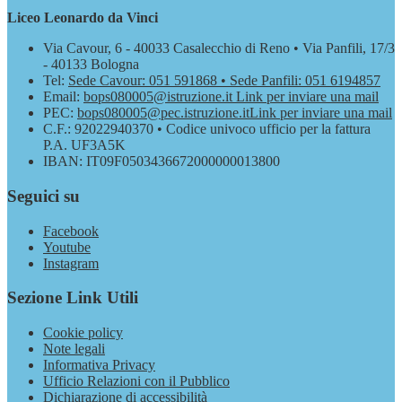
Liceo Leonardo da Vinci
Via Cavour, 6 - 40033 Casalecchio di Reno • Via Panfili, 17/3
- 40133 Bologna
Tel:
Sede Cavour: 051 591868 • Sede Panfili: 051 6194857
Email:
bops080005@istruzione.it
Link per inviare una mail
PEC:
bops080005@pec.istruzione.it
Link per inviare una mail
C.F.: 92022940370 • Codice univoco ufficio per la fattura
P.A. UF3A5K
IBAN: IT09F0503436672000000013800
Seguici su
Facebook
Youtube
Instagram
Sezione Link Utili
Cookie policy
Note legali
Informativa Privacy
Ufficio Relazioni con il Pubblico
Dichiarazione di accessibilità