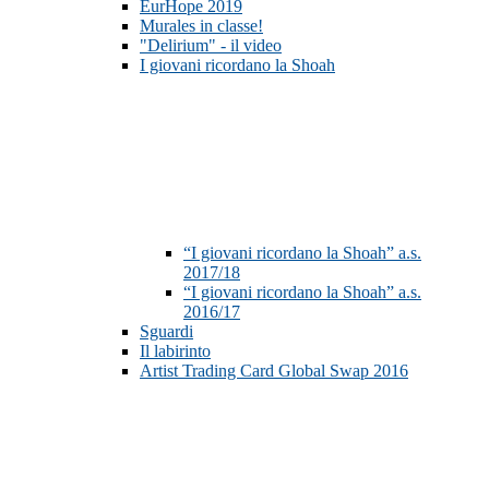
EurHope 2019
Murales in classe!
"Delirium" - il video
I giovani ricordano la Shoah
“I giovani ricordano la Shoah” a.s.
2017/18
“I giovani ricordano la Shoah” a.s.
2016/17
Sguardi
Il labirinto
Artist Trading Card Global Swap 2016