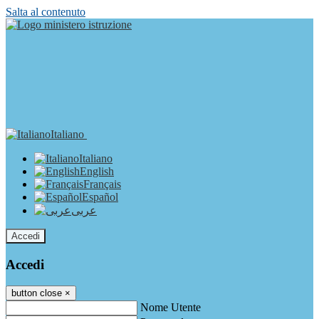
Salta al contenuto
Italiano
Italiano
English
Français
Español
عربى
Accedi
Accedi
button close
×
Nome Utente