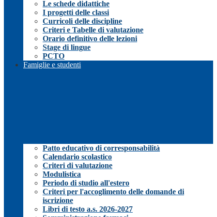
Le schede didattiche
I progetti delle classi
Curricoli delle discipline
Criteri e Tabelle di valutazione
Orario definitivo delle lezioni
Stage di lingue
PCTO
Famiglie e studenti
Patto educativo di corresponsabilità
Calendario scolastico
Criteri di valutazione
Modulistica
Periodo di studio all'estero
Criteri per l'accoglimento delle domande di
iscrizione
Libri di testo a.s. 2026-2027