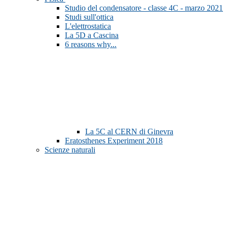
Studio del condensatore - classe 4C - marzo 2021
Studi sull'ottica
L'elettrostatica
La 5D a Cascina
6 reasons why...
La 5C al CERN di Ginevra
Eratosthenes Experiment 2018
Scienze naturali