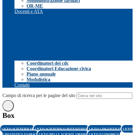
Somministrazione farmaci
OR-ME
Docenti e ATA
Coordinatori dei cdc
Coordinatori Educazione civica
Piano annuale
Modulistica
Contatti
Campo di ricerca per le pagine del sito
Box
LICEO SCIENTIFICO
LICEO SCIENTIFICO POTENZIATO
LICEO LINGUISTICO
LICEO
LINGUISTICO ESABAC
LICEO DELLE SCIENZE UMANE
LICEO ECONOMICO-