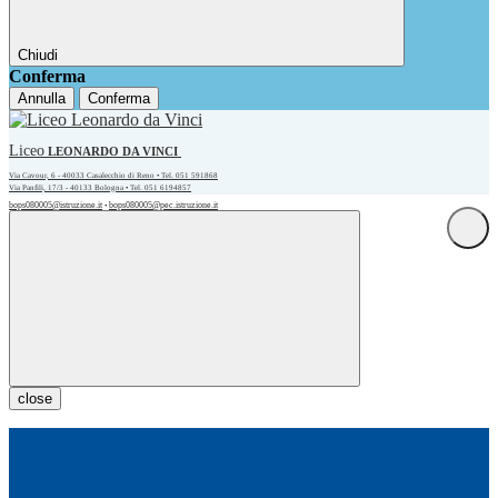
Chiudi
Conferma
Annulla
Conferma
Liceo
LEONARDO DA VINCI
Via Cavour, 6 - 40033 Casalecchio di Reno • Tel. 051 591868
Via Panfili, 17/3 - 40133 Bologna • Tel. 051 6194857
bops080005@istruzione.it
bops080005@pec.istruzione.it
•
close