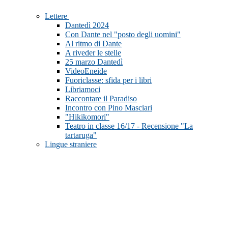
Lettere
Dantedì 2024
Con Dante nel "posto degli uomini"
Al ritmo di Dante
A riveder le stelle
25 marzo Dantedì
VideoEneide
Fuoriclasse: sfida per i libri
Libriamoci
Raccontare il Paradiso
Incontro con Pino Masciari
"Hikikomori"
Teatro in classe 16/17 - Recensione "La
tartaruga"
Lingue straniere