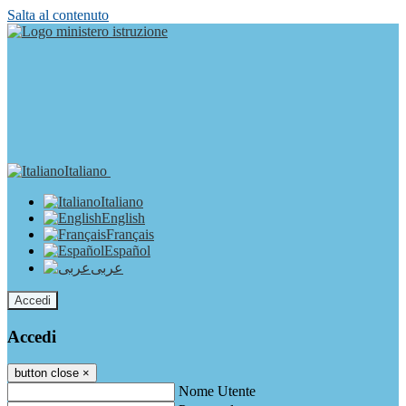
Salta al contenuto
Italiano
Italiano
English
Français
Español
عربى
Accedi
Accedi
button close
×
Nome Utente