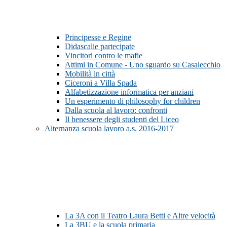
Principesse e Regine
Didascalie partecipate
Vincitori contro le mafie
Attimi in Comune - Uno sguardo su Casalecchio
Mobilità in città
Ciceroni a Villa Spada
Alfabetizzazione informatica per anziani
Un esperimento di philosophy for children
Dalla scuola al lavoro: confronti
Il benessere degli studenti del Liceo
Alternanza scuola lavoro a.s. 2016-2017
La 3A con il Teatro Laura Betti e Altre velocità
La 3BU e la scuola primaria