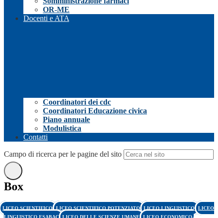
Somministrazione farmaci
OR-ME
Docenti e ATA
Coordinatori dei cdc
Coordinatori Educazione civica
Piano annuale
Modulistica
Contatti
Campo di ricerca per le pagine del sito
Box
LICEO SCIENTIFICO
LICEO SCIENTIFICO POTENZIATO
LICEO LINGUISTICO
LICEO
LINGUISTICO ESABAC
LICEO DELLE SCIENZE UMANE
LICEO ECONOMICO-