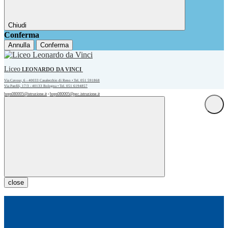
Chiudi
Conferma
Annulla
Conferma
Liceo
LEONARDO DA VINCI
Via Cavour, 6 - 40033 Casalecchio di Reno • Tel. 051 591868
Via Panfili, 17/3 - 40133 Bologna • Tel. 051 6194857
bops080005@istruzione.it
bops080005@pec.istruzione.it
•
close