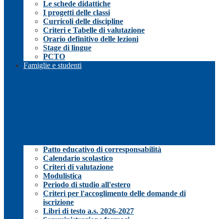
Le schede didattiche
I progetti delle classi
Curricoli delle discipline
Criteri e Tabelle di valutazione
Orario definitivo delle lezioni
Stage di lingue
PCTO
Famiglie e studenti
Patto educativo di corresponsabilità
Calendario scolastico
Criteri di valutazione
Modulistica
Periodo di studio all'estero
Criteri per l'accoglimento delle domande di
iscrizione
Libri di testo a.s. 2026-2027