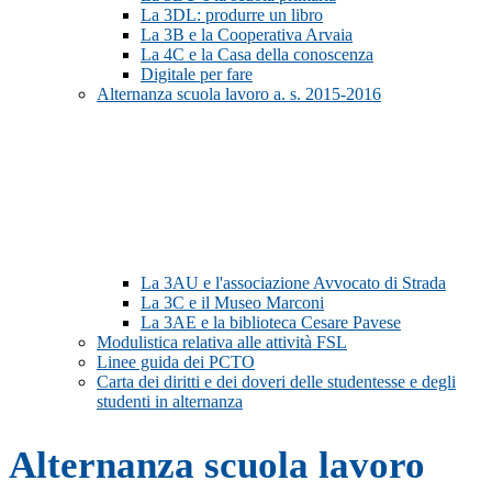
La 3DL: produrre un libro
La 3B e la Cooperativa Arvaia
La 4C e la Casa della conoscenza
Digitale per fare
Alternanza scuola lavoro a. s. 2015-2016
La 3AU e l'associazione Avvocato di Strada
La 3C e il Museo Marconi
La 3AE e la biblioteca Cesare Pavese
Modulistica relativa alle attività FSL
Linee guida dei PCTO
Carta dei diritti e dei doveri delle studentesse e degli
studenti in alternanza
Alternanza scuola lavoro