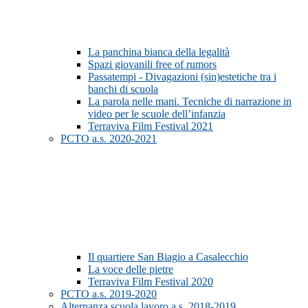
La panchina bianca della legalità
Spazi giovanili free of rumors
Passatempi - Divagazioni (sin)estetiche tra i
banchi di scuola
La parola nelle mani. Tecniche di narrazione in
video per le scuole dell’infanzia
Terraviva Film Festival 2021
PCTO a.s. 2020-2021
Il quartiere San Biagio a Casalecchio
La voce delle pietre
Terraviva Film Festival 2020
PCTO a.s. 2019-2020
Alternanza scuola lavoro a.s. 2018-2019