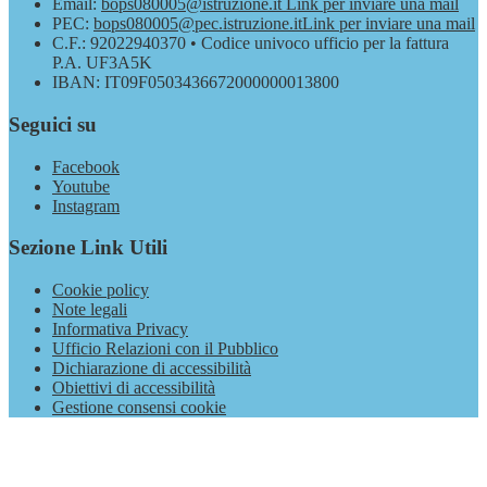
Email:
bops080005@istruzione.it
Link per inviare una mail
PEC:
bops080005@pec.istruzione.it
Link per inviare una mail
C.F.: 92022940370 • Codice univoco ufficio per la fattura
P.A. UF3A5K
IBAN: IT09F0503436672000000013800
Seguici su
Facebook
Youtube
Instagram
Sezione Link Utili
Cookie policy
Note legali
Informativa Privacy
Ufficio Relazioni con il Pubblico
Dichiarazione di accessibilità
Obiettivi di accessibilità
Gestione consensi cookie