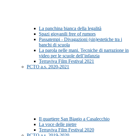
La panchina bianca della legalità
Spazi giovanili free of rumors
Passatempi - Divagazioni (sin)estetiche tra i
banchi di scuola
La parola nelle mani. Tecniche di narrazione in
video per le scuole dell’infanzia
Terraviva Film Festival 2021
PCTO a.s. 2020-2021
Il quartiere San Biagio a Casalecchio
La voce delle pietre
Terraviva Film Festival 2020
PCTO a.s. 2019-2020