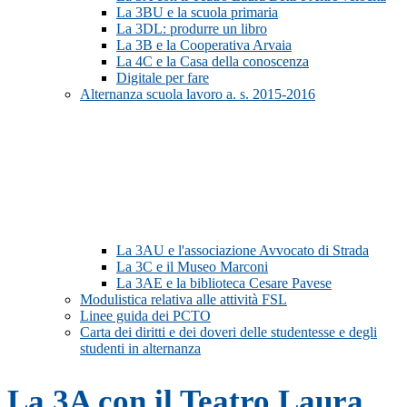
La 3BU e la scuola primaria
La 3DL: produrre un libro
La 3B e la Cooperativa Arvaia
La 4C e la Casa della conoscenza
Digitale per fare
Alternanza scuola lavoro a. s. 2015-2016
La 3AU e l'associazione Avvocato di Strada
La 3C e il Museo Marconi
La 3AE e la biblioteca Cesare Pavese
Modulistica relativa alle attività FSL
Linee guida dei PCTO
Carta dei diritti e dei doveri delle studentesse e degli
studenti in alternanza
La 3A con il Teatro Laura