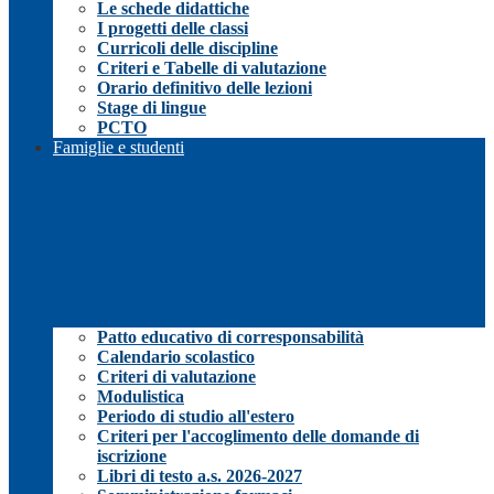
Le schede didattiche
I progetti delle classi
Curricoli delle discipline
Criteri e Tabelle di valutazione
Orario definitivo delle lezioni
Stage di lingue
PCTO
Famiglie e studenti
Patto educativo di corresponsabilità
Calendario scolastico
Criteri di valutazione
Modulistica
Periodo di studio all'estero
Criteri per l'accoglimento delle domande di
iscrizione
Libri di testo a.s. 2026-2027