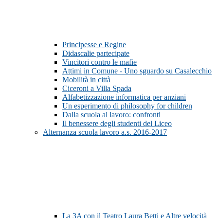
Principesse e Regine
Didascalie partecipate
Vincitori contro le mafie
Attimi in Comune - Uno sguardo su Casalecchio
Mobilità in città
Ciceroni a Villa Spada
Alfabetizzazione informatica per anziani
Un esperimento di philosophy for children
Dalla scuola al lavoro: confronti
Il benessere degli studenti del Liceo
Alternanza scuola lavoro a.s. 2016-2017
La 3A con il Teatro Laura Betti e Altre velocità