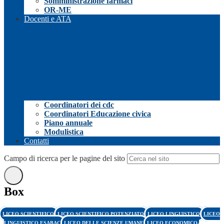
Somministrazione farmaci
OR-ME
Docenti e ATA
Coordinatori dei cdc
Coordinatori Educazione civica
Piano annuale
Modulistica
Contatti
Campo di ricerca per le pagine del sito
Box
LICEO SCIENTIFICO
LICEO SCIENTIFICO POTENZIATO
LICEO LINGUISTICO
LICEO
LINGUISTICO ESABAC
LICEO DELLE SCIENZE UMANE
LICEO ECONOMICO-