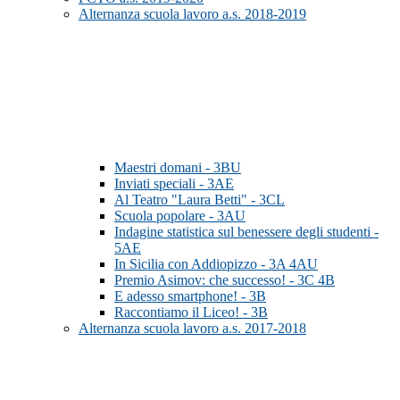
Alternanza scuola lavoro a.s. 2018-2019
Maestri domani - 3BU
Inviati speciali - 3AE
Al Teatro "Laura Betti" - 3CL
Scuola popolare - 3AU
Indagine statistica sul benessere degli studenti -
5AE
In Sicilia con Addiopizzo - 3A 4AU
Premio Asimov: che successo! - 3C 4B
E adesso smartphone! - 3B
Raccontiamo il Liceo! - 3B
Alternanza scuola lavoro a.s. 2017-2018