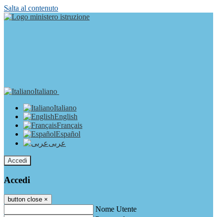
Salta al contenuto
Italiano
Italiano
English
Français
Español
عربى
Accedi
Accedi
button close
×
Nome Utente