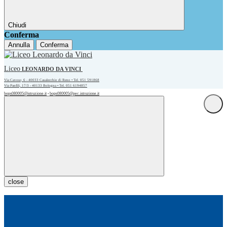
Chiudi
Conferma
Annulla
Conferma
Liceo
LEONARDO DA VINCI
Via Cavour, 6 - 40033 Casalecchio di Reno • Tel. 051 591868
Via Panfili, 17/3 - 40133 Bologna • Tel. 051 6194857
bops080005@istruzione.it
bops080005@pec.istruzione.it
•
close