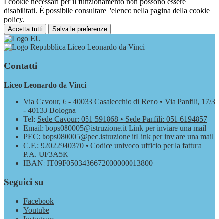
I cookie necessari per il funzionamento non possono essere
disabilitati. È possibile consultare l'elenco nella pagina della cookie
policy.
Accetta tutti
Salva le preferenze
Liceo Leonardo da Vinci
Contatti
Liceo Leonardo da Vinci
Via Cavour, 6 - 40033 Casalecchio di Reno • Via Panfili, 17/3
- 40133 Bologna
Tel:
Sede Cavour: 051 591868 • Sede Panfili: 051 6194857
Email:
bops080005@istruzione.it
Link per inviare una mail
PEC:
bops080005@pec.istruzione.it
Link per inviare una mail
C.F.: 92022940370 • Codice univoco ufficio per la fattura
P.A. UF3A5K
IBAN: IT09F0503436672000000013800
Seguici su
Facebook
Youtube
Instagram