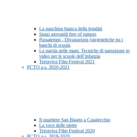
La panchina bianca della legalità
Spazi giovanili free of rumors
Passatempi - Divagazioni (sin)estetiche tra i
banchi di scuola
La parola nelle mani. Tecniche di narrazione in
video per le scuole dell’infanzia
Terraviva Film Festival 2021
PCTO a.s. 2020-2021
Il quartiere San Biagio a Casalecchio
La voce delle pietre
Terraviva Film Festival 2020
PCTO a.s. 2019-2020