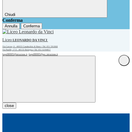
Chiudi
Conferma
Annulla
Conferma
Liceo
LEONARDO DA VINCI
Via Cavour, 6 - 40033 Casalecchio di Reno • Tel. 051 591868
Via Panfili, 17/3 - 40133 Bologna • Tel. 051 6194857
bops080005@istruzione.it
bops080005@pec.istruzione.it
•
close