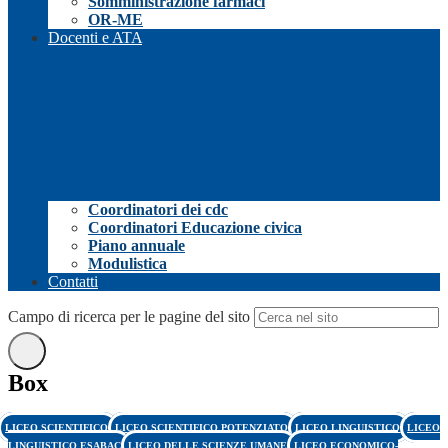
Somministrazione farmaci
OR-ME
Docenti e ATA
Coordinatori dei cdc
Coordinatori Educazione civica
Piano annuale
Modulistica
Contatti
Campo di ricerca per le pagine del sito
Box
LICEO SCIENTIFICO
LICEO SCIENTIFICO POTENZIATO
LICEO LINGUISTICO
LICEO
LINGUISTICO ESABAC
LICEO DELLE SCIENZE UMANE
LICEO ECONOMICO-