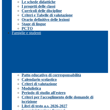
Le schede didattiche
I progetti delle classi
Curricoli delle discipline
Criteri e Tabelle di valutazione
Orario definitivo delle lezioni
Stage di lingue
PCTO
Famiglie e studenti
Patto educativo di corresponsabilità
Calendario scolastico
Criteri di valutazione
Modulistica
Periodo di studio all'estero
Criteri per l'accoglimento delle domande di
iscrizione
Libri di testo a.s. 2026-2027