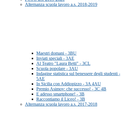
Alternanza scuola lavoro a.s. 2018-2019
Maestri domani - 3BU
Inviati speciali - 3AE
Al Teatro "Laura Betti" - 3CL
Scuola popolare - 3AU
Indagine statistica sul benessere degli studenti -
5AE
In Sicilia con Addiopizzo - 3A 4AU
Premio Asimov: che successo! - 3C 4B
E adesso smartphone! - 3B
Raccontiamo il Liceo! - 3B
Alternanza scuola lavoro a.s. 2017-2018