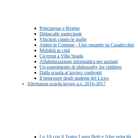
Principesse e Regine
Didascalie partecipate
Vincitori contro le mafie
Attimi in Comune - Uno sguardo su Casalecchio
Mobilità in città
Ciceroni a Villa Spada
Alfabetizzazione informatica per anziani
Un esperimento di philosophy for children
Dalla scuola al lavoro: confronti
Il benessere degli studenti del Liceo
Alternanza scuola lavoro a.s. 2016-2017
La 3A con il Teatro Laura Betti e Altre velocità