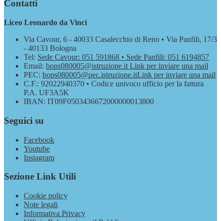
Contatti
Liceo Leonardo da Vinci
Via Cavour, 6 - 40033 Casalecchio di Reno • Via Panfili, 17/3
- 40133 Bologna
Tel:
Sede Cavour: 051 591868 • Sede Panfili: 051 6194857
Email:
bops080005@istruzione.it
Link per inviare una mail
PEC:
bops080005@pec.istruzione.it
Link per inviare una mail
C.F.: 92022940370 • Codice univoco ufficio per la fattura
P.A. UF3A5K
IBAN: IT09F0503436672000000013800
Seguici su
Facebook
Youtube
Instagram
Sezione Link Utili
Cookie policy
Note legali
Informativa Privacy