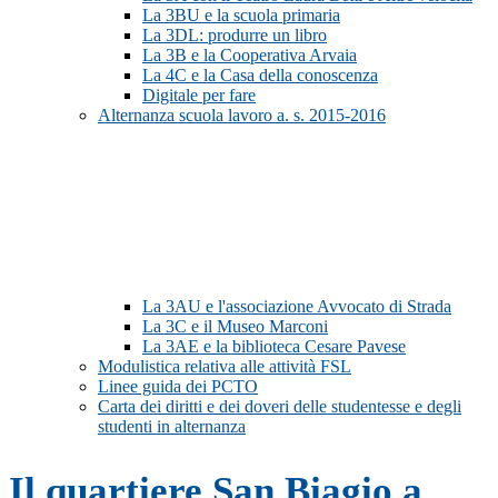
La 3BU e la scuola primaria
La 3DL: produrre un libro
La 3B e la Cooperativa Arvaia
La 4C e la Casa della conoscenza
Digitale per fare
Alternanza scuola lavoro a. s. 2015-2016
La 3AU e l'associazione Avvocato di Strada
La 3C e il Museo Marconi
La 3AE e la biblioteca Cesare Pavese
Modulistica relativa alle attività FSL
Linee guida dei PCTO
Carta dei diritti e dei doveri delle studentesse e degli
studenti in alternanza
Il quartiere San Biagio a