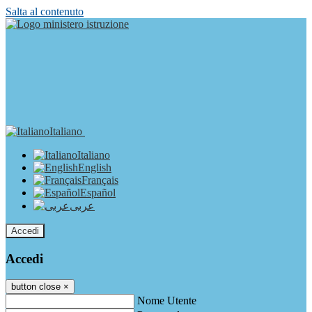
Salta al contenuto
Italiano
Italiano
English
Français
Español
عربى
Accedi
Accedi
button close
×
Nome Utente