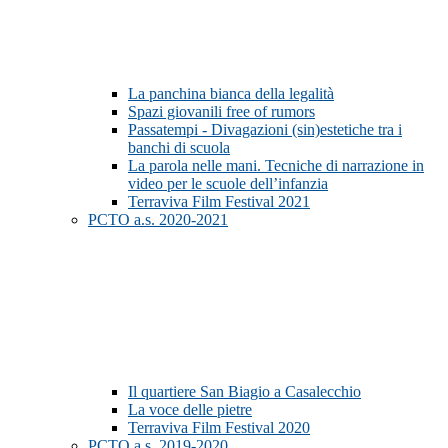
La panchina bianca della legalità
Spazi giovanili free of rumors
Passatempi - Divagazioni (sin)estetiche tra i
banchi di scuola
La parola nelle mani. Tecniche di narrazione in
video per le scuole dell’infanzia
Terraviva Film Festival 2021
PCTO a.s. 2020-2021
Il quartiere San Biagio a Casalecchio
La voce delle pietre
Terraviva Film Festival 2020
PCTO a.s. 2019-2020