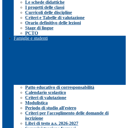
Le schede didattiche
I progetti delle classi
Curricoli delle discipline
Criteri e Tabelle di valutazione
Orario definitivo delle lezioni
Stage di lingue
PCTO
Famiglie e studenti
Patto educativo di corresponsabilità
Calendario scolastico
Criteri di valutazione
Modulistica
Periodo di studio all'estero
Criteri per l'accoglimento delle domande di
iscrizione
Libri di testo a.s. 2026-2027