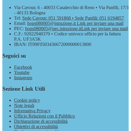
Via Cavour, 6 - 40033 Casalecchio di Reno • Via Panfili, 17/3
- 40133 Bologna
Tel:
Sede Cavour: 051 591868 • Sede Panfili: 051 6194857
Email:
bops080005@istruzione.it
Link per inviare una mail
PEC:
bops080005@pec.istruzione.it
Link per inviare una mail
C.F.: 92022940370 • Codice univoco ufficio per la fattura
P.A. UF3A5K
IBAN: IT09F0503436672000000013800
Seguici su
Facebook
Youtube
Instagram
Sezione Link Utili
Cookie policy
Note legali
Informativa Privacy
Ufficio Relazioni con il Pubblico
Dichiarazione di accessibilità
Obiettivi di accessibilità