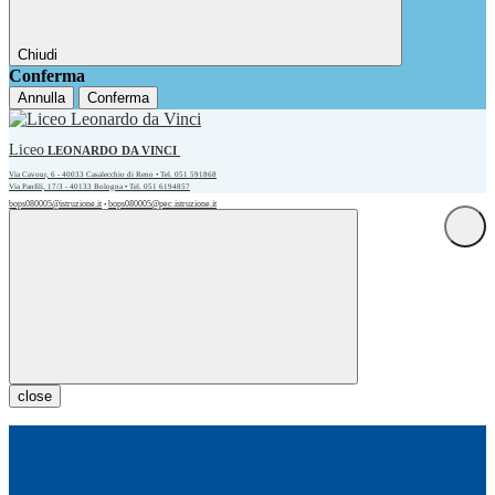
Chiudi
Conferma
Annulla
Conferma
Liceo
LEONARDO DA VINCI
Via Cavour, 6 - 40033 Casalecchio di Reno • Tel. 051 591868
Via Panfili, 17/3 - 40133 Bologna • Tel. 051 6194857
bops080005@istruzione.it
bops080005@pec.istruzione.it
•
close