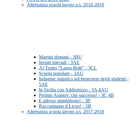
Alternanza scuola lavoro a.s. 2018-2019
Maestri domani - 3BU
Inviati speciali - 3AE
Al Teatro "Laura Betti" - 3CL
Scuola popolare - 3AU
Indagine statistica sul benessere degli studenti -
5AE
In Sicilia con Addiopizzo - 3A 4AU
Premio Asimov: che successo! - 3C 4B
E adesso smartphone! - 3B
Raccontiamo il Liceo! - 3B
Alternanza scuola lavoro a.s. 2017-2018