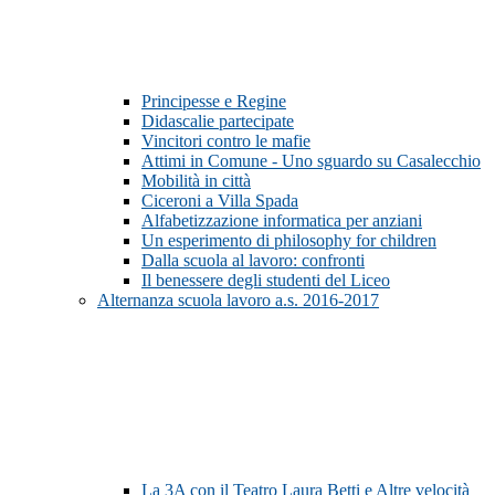
Principesse e Regine
Didascalie partecipate
Vincitori contro le mafie
Attimi in Comune - Uno sguardo su Casalecchio
Mobilità in città
Ciceroni a Villa Spada
Alfabetizzazione informatica per anziani
Un esperimento di philosophy for children
Dalla scuola al lavoro: confronti
Il benessere degli studenti del Liceo
Alternanza scuola lavoro a.s. 2016-2017
La 3A con il Teatro Laura Betti e Altre velocità