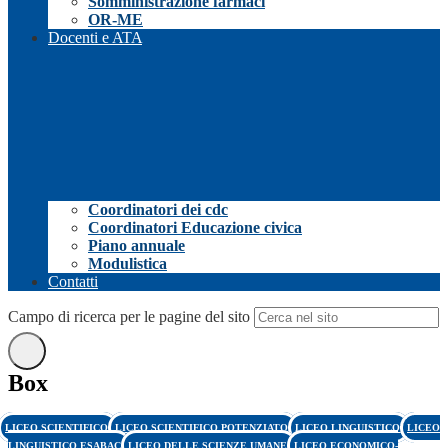
Somministrazione farmaci
OR-ME
Docenti e ATA
Coordinatori dei cdc
Coordinatori Educazione civica
Piano annuale
Modulistica
Contatti
Campo di ricerca per le pagine del sito
Box
LICEO SCIENTIFICO
LICEO SCIENTIFICO POTENZIATO
LICEO LINGUISTICO
LICEO
LINGUISTICO ESABAC
LICEO DELLE SCIENZE UMANE
LICEO ECONOMICO-