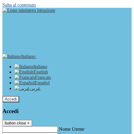
Salta al contenuto
Italiano
Italiano
English
Français
Español
عربى
Accedi
Accedi
button close
×
Nome Utente