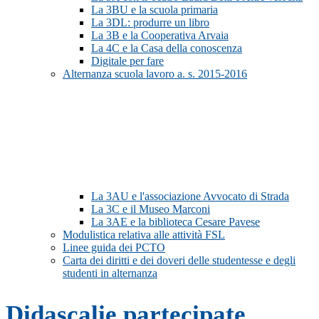
La 3BU e la scuola primaria
La 3DL: produrre un libro
La 3B e la Cooperativa Arvaia
La 4C e la Casa della conoscenza
Digitale per fare
Alternanza scuola lavoro a. s. 2015-2016
La 3AU e l'associazione Avvocato di Strada
La 3C e il Museo Marconi
La 3AE e la biblioteca Cesare Pavese
Modulistica relativa alle attività FSL
Linee guida dei PCTO
Carta dei diritti e dei doveri delle studentesse e degli
studenti in alternanza
Didascalie partecipate