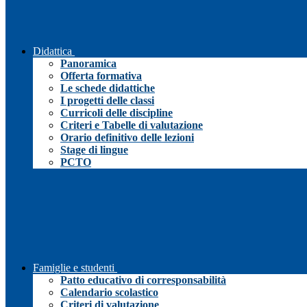
Didattica
Panoramica
Offerta formativa
Le schede didattiche
I progetti delle classi
Curricoli delle discipline
Criteri e Tabelle di valutazione
Orario definitivo delle lezioni
Stage di lingue
PCTO
Famiglie e studenti
Patto educativo di corresponsabilità
Calendario scolastico
Criteri di valutazione