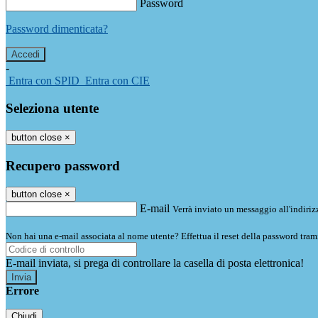
Password
Password dimenticata?
-
Entra con SPID
Entra con CIE
Seleziona utente
button close
×
Recupero password
button close
×
E-mail
Verrà inviato un messaggio all'indirizz
Non hai una e-mail associata al nome utente? Effettua il reset della password tram
E-mail inviata, si prega di controllare la casella di posta elettronica!
Errore
Chiudi