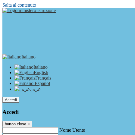
Salta al contenuto
Italiano
Italiano
English
Français
Español
عربى
Accedi
Accedi
button close
×
Nome Utente