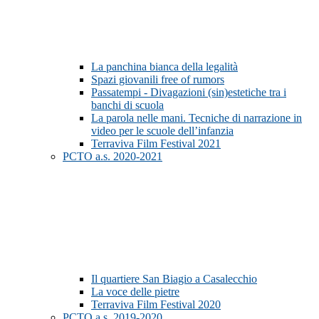
La panchina bianca della legalità
Spazi giovanili free of rumors
Passatempi - Divagazioni (sin)estetiche tra i
banchi di scuola
La parola nelle mani. Tecniche di narrazione in
video per le scuole dell’infanzia
Terraviva Film Festival 2021
PCTO a.s. 2020-2021
Il quartiere San Biagio a Casalecchio
La voce delle pietre
Terraviva Film Festival 2020
PCTO a.s. 2019-2020