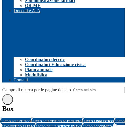
Somministrazione farmaci
OR-ME
Docenti e ATA
Coordinatori dei cdc
Coordinatori Educazione civica
Piano annuale
Modulistica
Contatti
Campo di ricerca per le pagine del sito
Box
LICEO SCIENTIFICO
LICEO SCIENTIFICO POTENZIATO
LICEO LINGUISTICO
LICEO
LINGUISTICO ESABAC
LICEO DELLE SCIENZE UMANE
LICEO ECONOMICO-