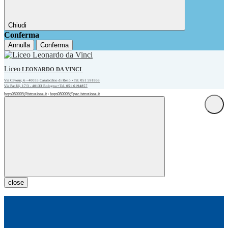
Chiudi
Conferma
Annulla
Conferma
Liceo
LEONARDO DA VINCI
Via Cavour, 6 - 40033 Casalecchio di Reno • Tel. 051 591868
Via Panfili, 17/3 - 40133 Bologna • Tel. 051 6194857
bops080005@istruzione.it
bops080005@pec.istruzione.it
•
close