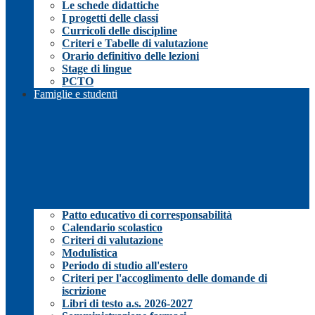
Le schede didattiche
I progetti delle classi
Curricoli delle discipline
Criteri e Tabelle di valutazione
Orario definitivo delle lezioni
Stage di lingue
PCTO
Famiglie e studenti
Patto educativo di corresponsabilità
Calendario scolastico
Criteri di valutazione
Modulistica
Periodo di studio all'estero
Criteri per l'accoglimento delle domande di
iscrizione
Libri di testo a.s. 2026-2027