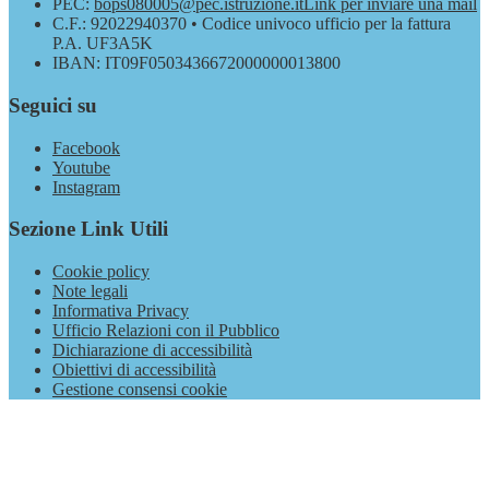
PEC:
bops080005@pec.istruzione.it
Link per inviare una mail
C.F.: 92022940370 • Codice univoco ufficio per la fattura
P.A. UF3A5K
IBAN: IT09F0503436672000000013800
Seguici su
Facebook
Youtube
Instagram
Sezione Link Utili
Cookie policy
Note legali
Informativa Privacy
Ufficio Relazioni con il Pubblico
Dichiarazione di accessibilità
Obiettivi di accessibilità
Gestione consensi cookie