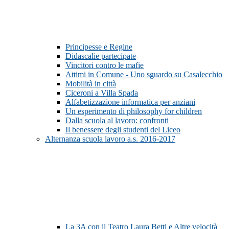
Principesse e Regine
Didascalie partecipate
Vincitori contro le mafie
Attimi in Comune - Uno sguardo su Casalecchio
Mobilità in città
Ciceroni a Villa Spada
Alfabetizzazione informatica per anziani
Un esperimento di philosophy for children
Dalla scuola al lavoro: confronti
Il benessere degli studenti del Liceo
Alternanza scuola lavoro a.s. 2016-2017
La 3A con il Teatro Laura Betti e Altre velocità