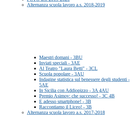
Alternanza scuola lavoro a.s. 2018-2019
Maestri domani - 3BU
Inviati speciali - 3AE
Al Teatro "Laura Betti" - 3CL
Scuola popolare - 3AU
Indagine statistica sul benessere degli studenti -
5AE
In Sicilia con Addiopizzo - 3A 4AU
Premio Asimov: che successo! - 3C 4B
E adesso smartphone! - 3B
Raccontiamo il Liceo! - 3B
Alternanza scuola lavoro a.s. 2017-2018