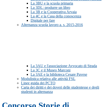
La 3BU e la scuola primaria
La 3DL: produrre un libro
La 3B e la Cooperativa Arvaia
La 4C e la Casa della conoscenza
Digitale per fare
Alternanza scuola lavoro a. s. 2015-2016
La 3AU e l'associazione Avvocato di Strada
La 3C e il Museo Marconi
La 3AE e la biblioteca Cesare Pavese
Modulistica relativa alle attività FSL
Linee guida dei PCTO
Carta dei diritti e dei doveri delle studentesse e degli
studenti in alternanza
Concorso Storie di