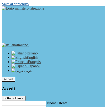
Salta al contenuto
Italiano
Italiano
English
Français
Español
عربى
Accedi
Accedi
button close
×
Nome Utente