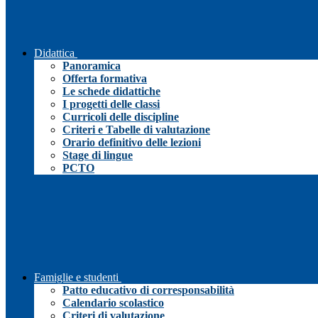
Didattica
Panoramica
Offerta formativa
Le schede didattiche
I progetti delle classi
Curricoli delle discipline
Criteri e Tabelle di valutazione
Orario definitivo delle lezioni
Stage di lingue
PCTO
Famiglie e studenti
Patto educativo di corresponsabilità
Calendario scolastico
Criteri di valutazione