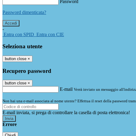
Password
Password dimenticata?
-
Entra con SPID
Entra con CIE
Seleziona utente
button close
×
Recupero password
button close
×
E-mail
Verrà inviato un messaggio all'indirizz
Non hai una e-mail associata al nome utente? Effettua il reset della password tram
E-mail inviata, si prega di controllare la casella di posta elettronica!
Errore
Chiudi