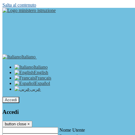
Salta al contenuto
Italiano
Italiano
English
Français
Español
عربى
Accedi
Accedi
button close
×
Nome Utente