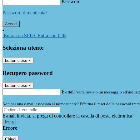
Password
Password dimenticata?
-
Entra con SPID
Entra con CIE
Seleziona utente
button close
×
Recupero password
button close
×
E-mail
Verrà inviato un messaggio all'indirizz
Non hai una e-mail associata al nome utente? Effettua il reset della password tram
E-mail inviata, si prega di controllare la casella di posta elettronica!
Errore
Chiudi