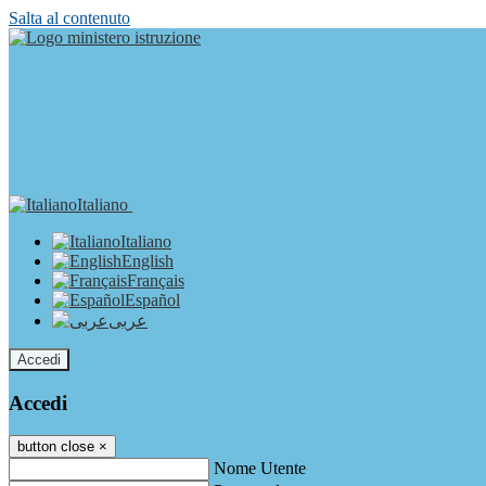
Salta al contenuto
Italiano
Italiano
English
Français
Español
عربى
Accedi
Accedi
button close
×
Nome Utente