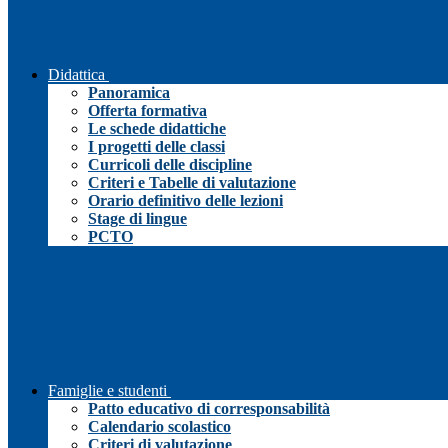
Didattica
Panoramica
Offerta formativa
Le schede didattiche
I progetti delle classi
Curricoli delle discipline
Criteri e Tabelle di valutazione
Orario definitivo delle lezioni
Stage di lingue
PCTO
Famiglie e studenti
Patto educativo di corresponsabilità
Calendario scolastico
Criteri di valutazione