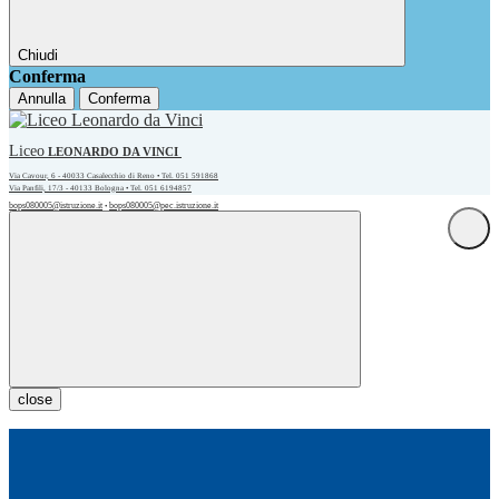
Chiudi
Conferma
Annulla
Conferma
Liceo
LEONARDO DA VINCI
Via Cavour, 6 - 40033 Casalecchio di Reno • Tel. 051 591868
Via Panfili, 17/3 - 40133 Bologna • Tel. 051 6194857
bops080005@istruzione.it
bops080005@pec.istruzione.it
•
close