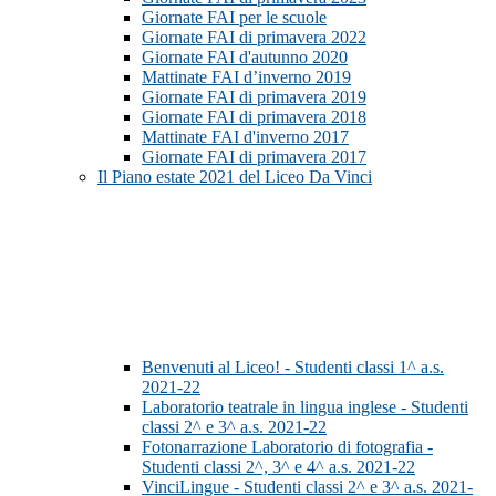
Giornate FAI per le scuole
Giornate FAI di primavera 2022
Giornate FAI d'autunno 2020
Mattinate FAI d’inverno 2019
Giornate FAI di primavera 2019
Giornate FAI di primavera 2018
Mattinate FAI d'inverno 2017
Giornate FAI di primavera 2017
Il Piano estate 2021 del Liceo Da Vinci
Benvenuti al Liceo! - Studenti classi 1^ a.s.
2021-22
Laboratorio teatrale in lingua inglese - Studenti
classi 2^ e 3^ a.s. 2021-22
Fotonarrazione Laboratorio di fotografia -
Studenti classi 2^, 3^ e 4^ a.s. 2021-22
VinciLingue - Studenti classi 2^ e 3^ a.s. 2021-