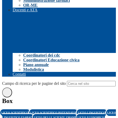
Somministrazione farmaci
OR-ME
Docenti e ATA
Coordinatori dei cdc
Coordinatori Educazione civica
Piano annuale
Modulistica
Contatti
Campo di ricerca per le pagine del sito
Box
LICEO SCIENTIFICO
LICEO SCIENTIFICO POTENZIATO
LICEO LINGUISTICO
LICEO
LINGUISTICO ESABAC
LICEO DELLE SCIENZE UMANE
LICEO ECONOMICO-