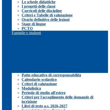
Le schede didattiche
I progetti delle classi
Curricoli delle discipline
Criteri e Tabelle di valutazione
Orario definitivo delle lezioni
Stage di lingue
PCTO
Famiglie e studenti
Patto educativo di corresponsabilità
Calendario scolastico
Criteri di valutazione
Modulistica
Periodo di studio all'estero
Criteri per l'accoglimento delle domande di
iscrizione
Libri di testo a.s. 2026-2027