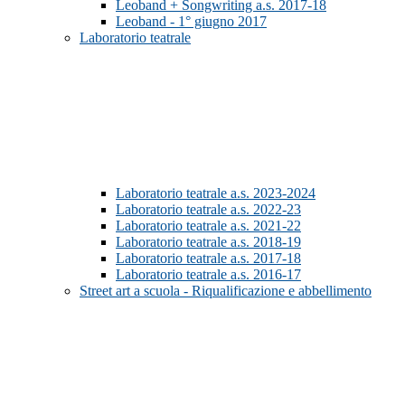
Leoband + Songwriting a.s. 2017-18
Leoband - 1° giugno 2017
Laboratorio teatrale
Laboratorio teatrale a.s. 2023-2024
Laboratorio teatrale a.s. 2022-23
Laboratorio teatrale a.s. 2021-22
Laboratorio teatrale a.s. 2018-19
Laboratorio teatrale a.s. 2017-18
Laboratorio teatrale a.s. 2016-17
Street art a scuola - Riqualificazione e abbellimento