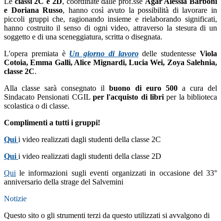
Le
classi 2C e 2D
, coordinate dalle prof.sse
Agar Alessia Barboni
e Doriana Russo
, hanno così avuto la possibilità di lavorare in
piccoli gruppi che, ragionando insieme e rielaborando significati,
hanno costruito il senso di ogni video, attraverso la stesura di un
soggetto e di una sceneggiatura, scritta o disegnata.
L'opera premiata è
Un giorno di lavoro
delle studentesse
Viola
Cotoia, Emma Galli, Alice Mignardi, Lucia Wei, Zoya Salehnia,
classe 2C
.
Alla classe sarà consegnato il
buono di euro 500
a cura del
Sindacato Pensionati CGIL
per l'acquisto di libri
per la biblioteca
scolastica o di classe.
Complimenti a tutti i gruppi!
Qui
i video realizzati dagli studenti della classe 2C
Qui
i video realizzati dagli studenti della classe 2D
Qui
le informazioni sugli eventi organizzati in occasione del 33°
anniversario della strage del Salvemini
Notizie
Questo sito o gli strumenti terzi da questo utilizzati si avvalgono di