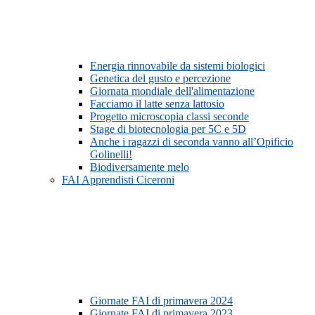
Energia rinnovabile da sistemi biologici
Genetica del gusto e percezione
Giornata mondiale dell'alimentazione
Facciamo il latte senza lattosio
Progetto microscopia classi seconde
Stage di biotecnologia per 5C e 5D
Anche i ragazzi di seconda vanno all’Opificio
Golinelli!
Biodiversamente melo
FAI Apprendisti Ciceroni
Giornate FAI di primavera 2024
Giornate FAI di primavera 2023