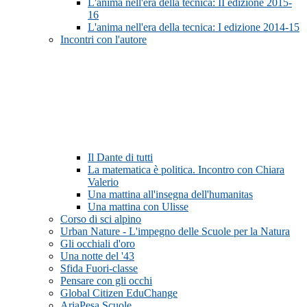
L'anima nell'era della tecnica: II edizione 2015-
16
L'anima nell'era della tecnica: I edizione 2014-15
Incontri con l'autore
Il Dante di tutti
La matematica è politica. Incontro con Chiara
Valerio
Una mattina all'insegna dell'humanitas
Una mattina con Ulisse
Corso di sci alpino
Urban Nature - L'impegno delle Scuole per la Natura
Gli occhiali d'oro
Una notte del '43
Sfida Fuori-classe
Pensare con gli occhi
Global Citizen EduChange
AriaPesa Scuole