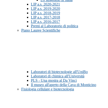
LIP a.s. 2020-2021
LIP a.s. 2019-2020
LIP a.s. 2018-2019
LIP a.s. 2017-2018
LIP a.s. 2016-2017
Premi al Laboratorio di politica
Piano Lauree Scientifiche
Laboratori di biotecnologie all'UniBo
Laboratori di chimica all'Università
PLS - Una mostra al Da Vinci
Il museo all'aperto della Cava di Monticino
Fisiologia cellulare e biotecnologia