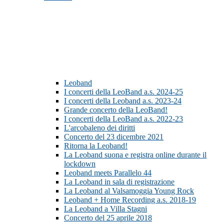
Leoband
I concerti della LeoBand a.s. 2024-25
I concerti della Leoband a.s. 2023-24
Grande concerto della LeoBand!
I concerti della LeoBand a.s. 2022-23
L'arcobaleno dei diritti
Concerto del 23 dicembre 2021
Ritorna la Leoband!
La Leoband suona e registra online durante il
lockdown
Leoband meets Parallelo 44
La Leoband in sala di registrazione
La Leoband al Valsamoggia Young Rock
Leoband + Home Recording a.s. 2018-19
La Leoband a Villa Stagni
Concerto del 25 aprile 2018