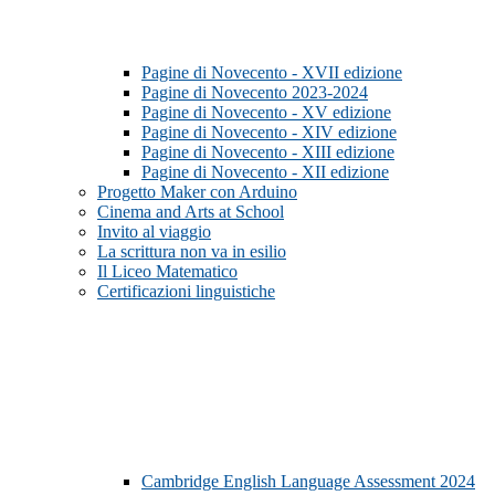
Pagine di Novecento - XVII edizione
Pagine di Novecento 2023-2024
Pagine di Novecento - XV edizione
Pagine di Novecento - XIV edizione
Pagine di Novecento - XIII edizione
Pagine di Novecento - XII edizione
Progetto Maker con Arduino
Cinema and Arts at School
Invito al viaggio
La scrittura non va in esilio
Il Liceo Matematico
Certificazioni linguistiche
Cambridge English Language Assessment 2024