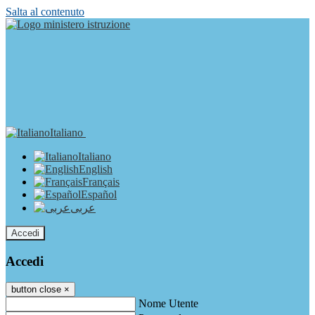
Salta al contenuto
Italiano
Italiano
English
Français
Español
عربى
Accedi
Accedi
button close
×
Nome Utente