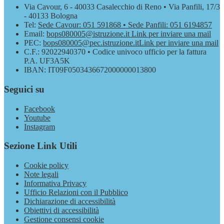
Via Cavour, 6 - 40033 Casalecchio di Reno • Via Panfili, 17/3
- 40133 Bologna
Tel:
Sede Cavour: 051 591868 • Sede Panfili: 051 6194857
Email:
bops080005@istruzione.it
Link per inviare una mail
PEC:
bops080005@pec.istruzione.it
Link per inviare una mail
C.F.: 92022940370 • Codice univoco ufficio per la fattura
P.A. UF3A5K
IBAN: IT09F0503436672000000013800
Seguici su
Facebook
Youtube
Instagram
Sezione Link Utili
Cookie policy
Note legali
Informativa Privacy
Ufficio Relazioni con il Pubblico
Dichiarazione di accessibilità
Obiettivi di accessibilità
Gestione consensi cookie