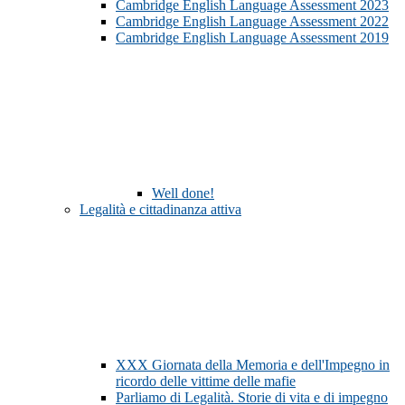
Cambridge English Language Assessment 2023
Cambridge English Language Assessment 2022
Cambridge English Language Assessment 2019
Well done!
Legalità e cittadinanza attiva
XXX Giornata della Memoria e dell'Impegno in
ricordo delle vittime delle mafie
Parliamo di Legalità. Storie di vita e di impegno