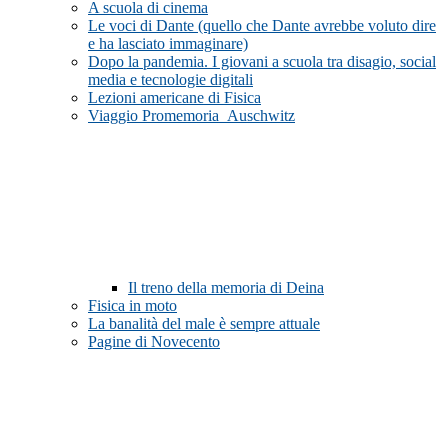
A scuola di cinema
Le voci di Dante (quello che Dante avrebbe voluto dire
e ha lasciato immaginare)
Dopo la pandemia. I giovani a scuola tra disagio, social
media e tecnologie digitali
Lezioni americane di Fisica
Viaggio Promemoria_Auschwitz
Il treno della memoria di Deina
Fisica in moto
La banalità del male è sempre attuale
Pagine di Novecento