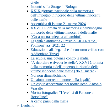
civile
Incontri sulla Strage di Bologna
XXIX giornata nazionale della memoria e
dell’Impegno in ricordo delle vittime innocenti
delle mafie
Assemblea di Istituto 21 marzo 2024
XXVIII Giornata della memoria e dell'impegno
in ricordo delle vittime innocenti delle mafie
"Cosa nostra spiegata ai bambini"
Legalità e antimafia - Presidio LIBERA "A.
Polifroni" a.s. 2021-22
Educazione alla legalità e al consumo critico con
Addiopizzo Travel
La scuola, una potenza contro la mafia
"A ricordare e riveder le stelle". XXVI Giornata
della memoria e dell'impegno in ricordo delle
vittime innocenti delle mafie (20-21 marzo)
Noi non dimentichiamo
Un aiuto concreto in nome della legalità
Un ospite d'eccezione nel nostro liceo: Antonio
Vassallo
Mostra fotografica "L'eredità di Falcone e
Borsellino"
A cento passi dalla mafia
Leoband