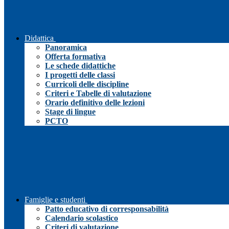
Didattica
Panoramica
Offerta formativa
Le schede didattiche
I progetti delle classi
Curricoli delle discipline
Criteri e Tabelle di valutazione
Orario definitivo delle lezioni
Stage di lingue
PCTO
Famiglie e studenti
Patto educativo di corresponsabilità
Calendario scolastico
Criteri di valutazione