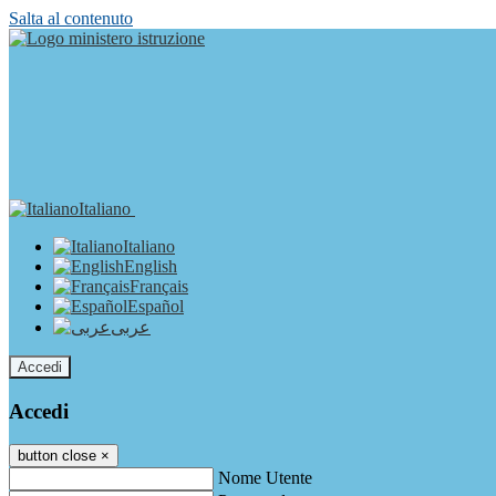
Salta al contenuto
Italiano
Italiano
English
Français
Español
عربى
Accedi
Accedi
button close
×
Nome Utente