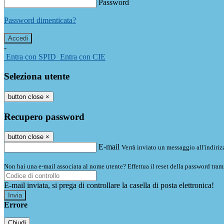
Password
Password dimenticata?
-
Entra con SPID
Entra con CIE
Seleziona utente
button close
×
Recupero password
button close
×
E-mail
Verrà inviato un messaggio all'indirizz
Non hai una e-mail associata al nome utente? Effettua il reset della password tram
E-mail inviata, si prega di controllare la casella di posta elettronica!
Errore
Chiudi